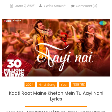
Posted
Author
June 7, 2025
Lyrics Search
Comment(0)
on
2024
Hindi Song
Year
पवन सिंह
Kaati Raat Maine Kheton Mein Tu Aayi Nahi
Lyrics