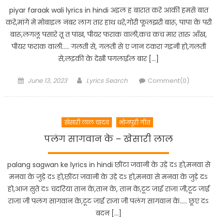
piyar faraak wali lyrics in hindi अइल ह बारात करे आकी हमसे बात
करे,मांगे में मोबाइल नंबर लाग तार हाथ धरे,गोरी फूलझरी बारू, पापा के परी
बारू,लगलू पसारे तू त पांख, पीयर फराक वाली,कच कच मार तारु आँख,
पीयर फराक वाली….. गलती से, गलती से ए जान टकरा गइनी हो,गलती
से,लइकी के देखी पगलाईल बार […]
Posted
Author
June 13, 2023
Lyrics Search
Comment(0)
on
खेसारी लाल यादव
भोजपुरी गीत
पलंग सागवान के – खेसारी लाल
palang sagwan ke lyrics in hindi छींटा जवानी के उड़े दऽ हो,मनवा से
मनवा के जुड़े दऽ हो,छींटा जवानी के उड़े दऽ हो,मनवा से मनवा के जुड़े दऽ
हो,आज सुते दऽ चदरिया तान के,तान के, तान के,टूट जाई राजा जी,टूट जाई
राजा जी पलंग सागवान के,टूट जाई राजा जी पलंग सागवान के….. छूए दऽ
बदन […]