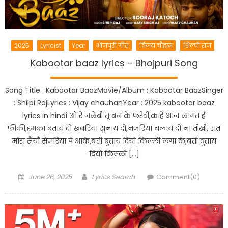
2025
Lyricist
Year
भोजपुरी गीत
विजय चौहान
शिल्पी राज
Kabootar baaz lyrics – Bhojpuri Song
Song Title : Kabootar BaazMovie/Album : Kabootar BaazSinger
: Shilpi RajLyrics : Vijay chauhanYear : 2025 kabootar baaz
lyrics in hindi ओ रे जलेबी तू बन के फरेबी,काहे आज लागत है
फीकी,हमका बताय दो खबरिया सुनाय दो,नजरिया चलाय दो ना तीखी, रात
मोरा सैयाँ सेजरिया पे आके,बत्ती बुताय दियो किल्ली लगा के,बत्ती बुताय
दियो किल्ली […]
Posted
Author
June 26, 2025
Lyrics Search
Comment(0)
on