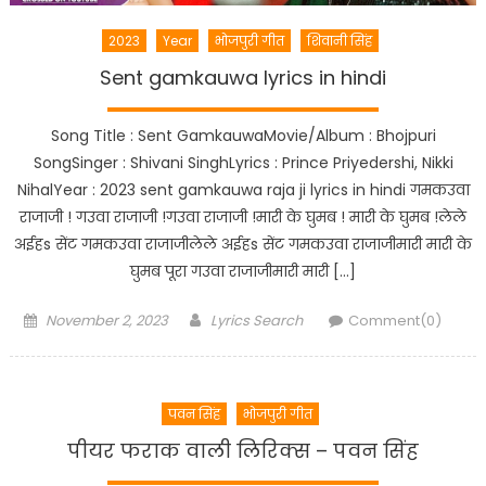
2023
Year
भोजपुरी गीत
शिवानी सिंह
Sent gamkauwa lyrics in hindi
Song Title : Sent GamkauwaMovie/Album : Bhojpuri
SongSinger : Shivani SinghLyrics : Prince Priyedershi, Nikki
NihalYear : 2023 sent gamkauwa raja ji lyrics in hindi गमकउवा
राजाजी ! गउवा राजाजी !गउवा राजाजी !मारी के घुमब ! मारी के घुमब !लेले
अईहs सेंट गमकउवा राजाजीलेले अईहs सेंट गमकउवा राजाजीमारी मारी के
घुमब पूरा गउवा राजाजीमारी मारी […]
Posted
Author
November 2, 2023
Lyrics Search
Comment(0)
on
पवन सिंह
भोजपुरी गीत
पीयर फराक वाली लिरिक्स – पवन सिंह