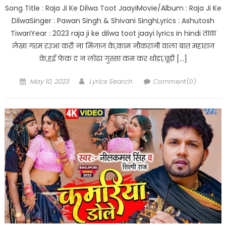
Song Title : Raja Ji Ke Dilwa Toot JaayiMovie/Album : Raja Ji Ke
DilwaSinger : Pawan Singh & Shivani SinghLyrics : Ashutosh
TiwariYear : 2023 raja ji ke dilwa toot jaayi lyrics in hindi तावा
लेखा गरम रउआ करी ना मिजाज के,काम नौकरानी वाला बात महाराज
के,हई फेक द न लोढा गुस्सा कम कर थोड़ा,चूड़ी […]
Posted
Author
May 10, 2023
Lyrics Search
Comment(0)
on