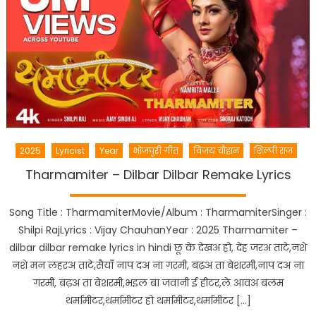
2025
Lyricist
Year
भोजपुरी गीत
विजय चौहान
शिल्पी राज
Tharmamiter – Dilbar Dilbar Remake Lyrics
Song Title : TharmamiterMovie/Album : TharmamiterSinger :
Shilpi RajLyrics : Vijay ChauhanYear : 2025 Tharmamiter –
dilbar dilbar remake lyrics in hindi छू के देखअ हो, देह जरअ ताटे,नशे
नशे मन लहरअ ताटे,सैयाँ नाप दअ ना गरमी, बढ़अ ता बेशरमी,नाप दअ ना
गरमी, बढ़अ ता बेशरमी,भइल बा जवानी ई हीटर,ले आवअ बलम
थर्मामीटर,थर्मामीटर हो थर्मामीटर,थर्मामीटर […]