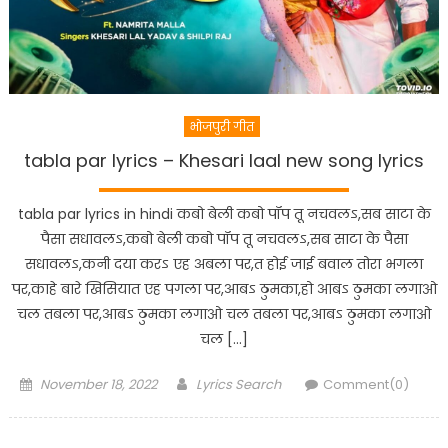
भोजपुरी गीत
tabla par lyrics – Khesari laal new song lyrics
tabla par lyrics in hindi कबो बेली कबो पॉप तू नचवलऽ,सब साटा के
पैसा सधावलऽ,कबो बेली कबो पॉप तू नचवलऽ,सब साटा के पैसा
सधावलऽ,कनी दया करऽ एह अबला पर,त होई जाई बवाल तोरा भगला
पर,काहे बारे खिसियात एह पगला पर,आबऽ ठुमका,हो आबऽ ठुमका लगाओ
चल तबला पर,आबऽ ठुमका लगाओ चल तबला पर,आबऽ ठुमका लगाओ
चल […]
Posted
Author
November 18, 2022
Lyrics Search
Comment(0)
on