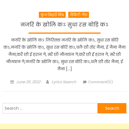
कुंज बिहारी मिश्र
मैथिली गीत
नजरि के खोलि कऽ सुधा रस बोड़ि कऽ
नजरि के खोलि कऽ लिरिक्स नजरि के खोलि कऽ, सुधा रस बोरि
कऽ,नजरि के खोलि कऽ, सुधा रस बोरि कऽ,चलै छौ तोर नैना, ई नैना नैना
नैना,करै छौ ई हरान गे, मरै छौ नौजवान गे,करै छौ ई हरान गे, मरै छौ
नौजवान गे,नजरि के खोलि कऽ, सुधा रस बोरि कऽ,चलै छौ तोर नैना, ई
नैना […]
Posted
Author
June 25, 2022
Lyrics Search
Comment(0)
on
Search
for: