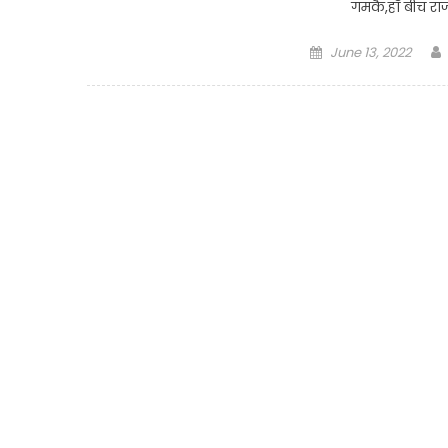
गमकै,हाँ बीच राज
Posted
June 13, 2022
on