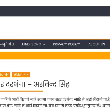
जपुरी गीत
HINDI SONG
PRIVACY POLICY
ABOUT US
ंद सिंह
मैथिली गीत
 दरभंगा – अरविन्द सिंह
ि में आहाँ बिराजी ना,हे श्यामा गजब शहर दरभंगा, जाहि में आहाँ बिराजी ना,हे
 दरभंगा, जाहि में आहाँ बिराजी ना, बीच राज में मंदिर चमकै,धूप गुगुल सँऽ अंगन