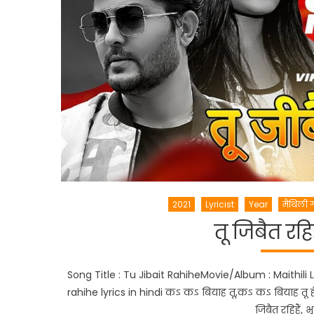
2021
Lyricist
Year
मैथिली 
तू जिबैत रह
Song Title : Tu Jibait RahiheMovie/Album : Maithili L
rahihe lyrics in hindi कऽ कऽ बियाह तू,कऽ कऽ बियाह तू हँ
जिबैत रहिहैं,