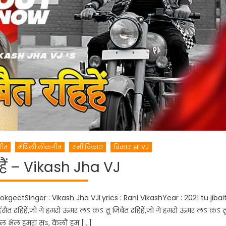
गीत
मैथिली लोकगीत
रानी विकाश
विकाश झा VJ
िहैं – Vikash Jha VJ
okgeetSinger : Vikash Jha VJLyrics : Rani VikashYear : 2021 tu jibai
सैत रहिहैं,जो गे हमरो ऊमर लऽ कऽ तू जिबैत रहिहैं,जो गे हमरो ऊमर लऽ कऽ त
 भूल भेल हमरा सऽ, केलौं हम […]