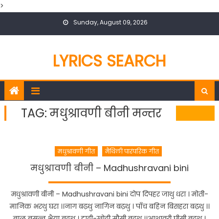
>
Skip
Sunday, August 09, 2026
to
content
LYRICS SEARCH
TAG:
मधुश्रावणी बीनी मन्तर
मधुश्रावणी गीत
मैथिली पारंपरिक गीत
मधुश्रावणी बीनी – Madhushravani bini
मधुश्रावणी बीनी – Madhushravani bini दोप दिपहर जाथु धरा । मोती-
मानिक भरथु घरा ।।नाग बढ़थु नागिन बढ़थु । पाँच बहिन बिसहरा बढ़थु ।।
बाल बसन्त भैया बढ़थु । डाढ़ी-खोढ़ी मौसी बढ़थु ।।आशावरी पीसी बढ़थु ।