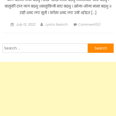
बासुकी राज नाग बढ़थु ।।बासुकिनी माए बढ़थु । खोना-मोना मामा बढ़थु ।।
राही शब्द लए सूती । काँसा शब्द लए उठी ।।होइत […]
Posted
Author
July 13, 2022
Lyrics Search
Comment(0)
on
Search
for: