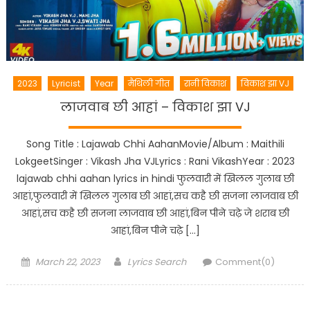
2023
Lyricist
Year
मैथिली गीत
रानी विकाश
विकाश झा VJ
लाजवाब छी आहां – विकाश झा VJ
Song Title : Lajawab Chhi AahanMovie/Album : Maithili
LokgeetSinger : Vikash Jha VJLyrics : Rani VikashYear : 2023
lajawab chhi aahan lyrics in hindi फुलवारी में खिलल गुलाब छी
आहां,फुलवारी में खिलल गुलाब छी आहां,सच कहै छी सजना लाजवाब छी
आहां,सच कहै छी सजना लाजवाब छी आहां,बिन पीने चढ़े जे शराब छी
आहां,बिन पीने चढ़े […]
Posted
Author
March 22, 2023
Lyrics Search
Comment(0)
on