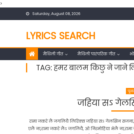
>
Skip
Saturday, August 08, 2026
to
content
LYRICS SEARCH
मैथिली गीत
मैथिली पारंपरिक गीत
भो
TAG:
हमर बालम किछु ने जाने ल
पूनम
जहिया सऽ गेलखि
रामा जकरे लै जगलियै लिरिक्स जहिया सऽ गेलखिन सजना, निन्द
एलै ना,रामा जकरे लैऽ जगलियै, ओ निरमोहिया भेलै ना,राम