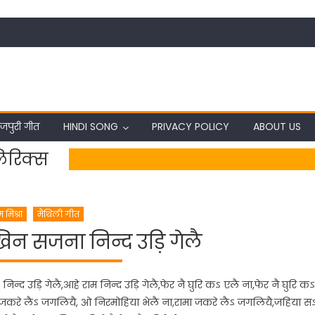
जपुरी गीत
HINDI SONG
PRIVACY POLICY
ABOUT US
िरिक्स
 मिश्रा
मैथिली गीत
न सजना निन्द उड़ि गेलै
 उड़ि गेलै,आहे राम निन्द उड़ि गेलै,फेर नै घुरि कऽ एलै ना,फेर नै घुरि कऽ
ा जकरे लैऽ जगलियै, ओ निरमोहिया भेलै ना,रामा जकरे लैऽ जगलियै,जहिया स