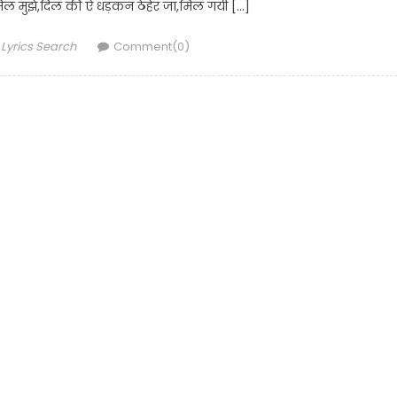
िल मुझे,दिल की ऐ धड़कन ठेहेर जा,मिल गयी […]
Author
Lyrics Search
Comment(0)