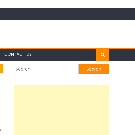
CONTACT US
Search
for:
े