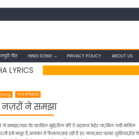
जपुरी गीत
HINDI SONG
PRIVACY POLICY
ABOUT US
HA LYRICS
i Song
लता मंगेशकर
ज़रों ने समझा
 ने समझा,प्यार के काबिल मुझे,दिल की ऐ धड़कन ठेहेर जा,मिल गयी मंजिल
,जी हमें मंज़ूर है,आपका ये फैसला,कह रही है हर नज़र,बंदा परवर शुक्रिया,हँस क