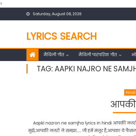
>
Skip
Saturday, August 08, 2026
to
content
LYRICS SEARCH
मैथिली गीत
मैथिली पारंपरिक गीत
भो
TAG:
AAPKI NAJRO NE SAMJ
Hind
आपकी न
Aapki nazron ne samjha lyrics in hindi आपकी नज़रों
मुझे,आपकी नज़रों ने समझा….. जी हमें मंज़ूर है,आपका ये फैसला