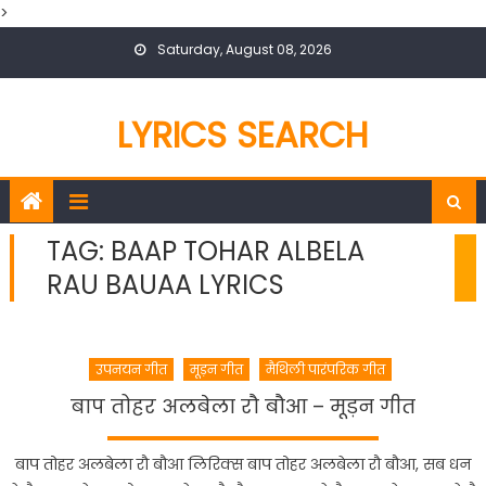
>
Skip
Saturday, August 08, 2026
to
content
LYRICS SEARCH
TAG:
BAAP TOHAR ALBELA
RAU BAUAA LYRICS
उपनयन गीत
मूड़न गीत
मैथिली पारंपरिक गीत
बाप तोहर अलबेला रौ बौआ – मूड़न गीत
बाप तोहर अलबेला रौ बौआ लिरिक्स बाप तोहर अलबेला रौ बौआ, सब धन