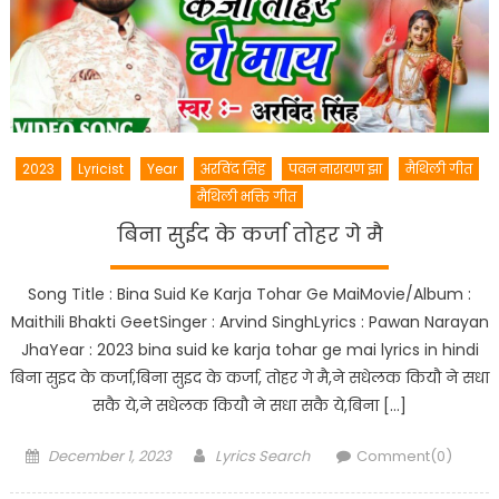
2023
Lyricist
Year
अरविंद सिंह
पवन नारायण झा
मैथिली गीत
मैथिली भक्ति गीत
बिना सुईद के कर्जा तोहर गे मै
Song Title : Bina Suid Ke Karja Tohar Ge MaiMovie/Album :
Maithili Bhakti GeetSinger : Arvind SinghLyrics : Pawan Narayan
JhaYear : 2023 bina suid ke karja tohar ge mai lyrics in hindi
बिना सुइद के कर्जा,बिना सुइद के कर्जा, तोहर गे मै,ने सधेलक कियौ ने सधा
सकै ये,ने सधेलक कियौ ने सधा सकै ये,बिना […]
Posted
Author
December 1, 2023
Lyrics Search
Comment(0)
on