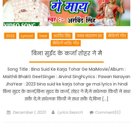
2023
Lyricist
Year
अरविंद सिंह
पवन नारायण झा
मैथिली गीत
मैथिली भक्ति गीत
बिना सुईद के कर्जा तोहर गे मै
Song Title : Bina Suid Ke Karja Tohar Ge MaiMovie/Album :
Maithili Bhakti GeetSinger : Arvind SinghLyrics : Pawan Narayan
JhaYear : 2023 bina suid ke karja tohar ge mai lyrics in hindi
बिना सुइद के कर्जा,बिना सुइद के कर्जा, तोहर गे मै,ने सधेलक कियौ ने सधा
सकै ये,ने सधेलक कियौ ने सधा सकै ये,बिना […]
Posted
Author
December 1, 2023
Lyrics Search
Comment(0)
on