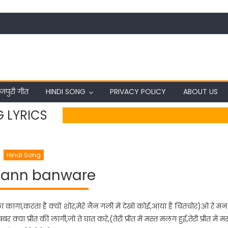
जपुरी गीत
HINDI SONG
PRIVACY POLICY
ABOUT US
 LYRICS
Hindi Song
mann banware
ा कागा,करता है क्यों शोर,मेरे नैन गली में देखो कोई,आया है चितचोर)ओ रे मन
खबर क्या प्रीत की लागी,जो ते घात करे,(तेरी प्रीत में मस्त मलंग हुई,तेरी प्रीत में मस