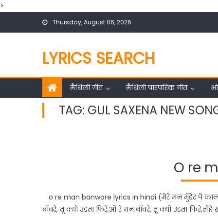
>
Skip
Thursday, August 06, 2026
to
content
LYRICS SEARCH
मैथिली गीत
मैथिली पारंपरिक गीत
भो
TAG:
GUL SAXENA NEW SONG
O re 
o re man banware lyrics in hindi (मेरे मन मुँडेर पे काल
बाँवरे, तू क्यो उड़ता फिरे,ओ रे मन बाँवरे, तू क्यो उड़ता फिरे,तोहे 