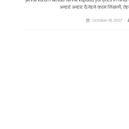
अन्हारे अन्हार यै,जेहने करम लिखलौं, ते
Posted
October 18, 2023
on