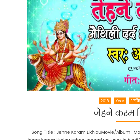
2018
Year
अरविं
जेहने करम ल
Song Title : Jehne Karam LikhlauMovie/Album : Maith
jehne karam likhlau tehne kapaad yai lyrics in hindi जेह