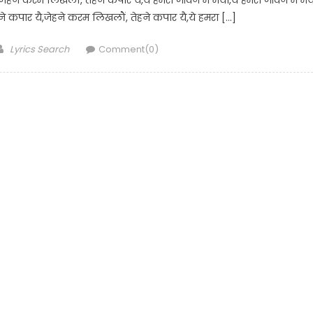
हने कपार यै,जेहने करम लिखलौं, तेहने कपार यै,ये हमरा […]
Author
Lyrics Search
Comment(0)