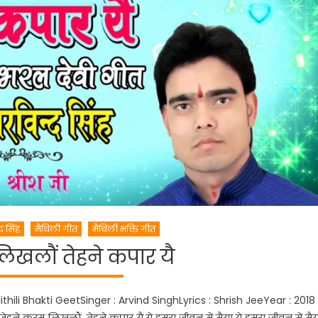
द सिंह
मैथिली गीत
मैथिली भक्ति गीत
िखलौं तेहने कपार यै
ili Bhakti GeetSinger : Arvind SinghLyrics : Shrish JeeYear : 2018
ने करम लिखलौं, तेहने कपार यै,ये हमरा जीवन में मैया,ये हमरा जीवन में मैय