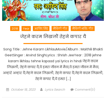
2018
Year
अरविंद सिंह
मैथिली गीत
मैथिली भक्ति गीत
जेहने करम लिखलौं तेहने कपार यै
Song Title : Jehne Karam LikhlauMovie/Album : Maithili Bhakti
GeetSinger : Arvind SinghLyrics : Shrish JeeYear : 2018 jehne
karam likhlau tehne kapaad yai lyrics in hindi जेहने करम
लिखलौं, तेहने कपार यै,ये हमरा जीवन में मैया,ये हमरा जीवन में मैया,
अन्हारे अन्हार यै,जेहने करम लिखलौं, तेहने कपार यै,जेहने करम लिखलौं,
तेहने कपार यै,ये हमरा […]
Posted
Author
October 18, 2023
Lyrics Search
Comment(0)
on