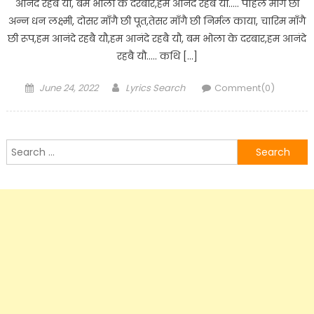
आनंदे रहबै यौ, बम भोला के दरबार,हम आनंदे रहबै यौ….. पहिले माँगै छी
अन्न धन लक्ष्मी, दोसर माँगै छी पूत,तेसर माँगै छी निर्मल काया, चारिम माँगै
छी रूप,हम आनंदे रहबै यौ,हम आनंदे रहबै यौ, बम भोला के दरबार,हम आनंदे
रहबै यौ….. कथि […]
Posted
Author
June 24, 2022
Lyrics Search
Comment(0)
on
Search
for: