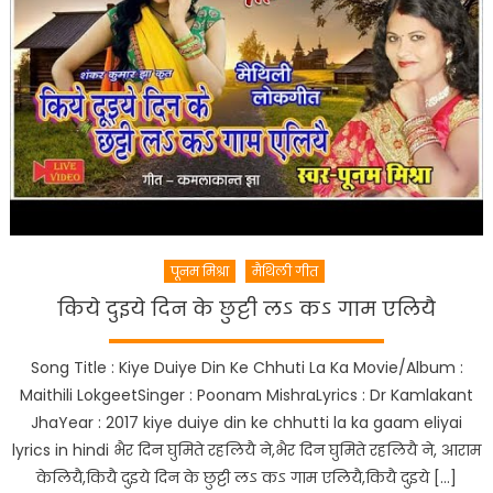
पूनम मिश्रा
मैथिली गीत
किये दुइये दिन के छुट्टी लऽ कऽ गाम एलियै
Song Title : Kiye Duiye Din Ke Chhuti La Ka Movie/Album :
Maithili LokgeetSinger : Poonam MishraLyrics : Dr Kamlakant
JhaYear : 2017 kiye duiye din ke chhutti la ka gaam eliyai
lyrics in hindi भैर दिन घुमिते रहलियै ने,भैर दिन घुमिते रहलियै ने, आराम
केलियै,कियै दुइये दिन के छुट्टी लऽ कऽ गाम एलियै,कियै दुइये […]