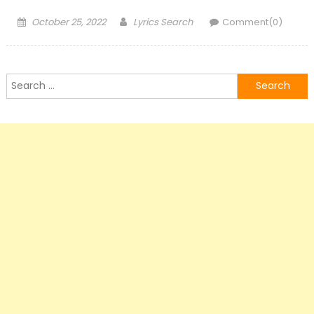
Posted
Author
October 25, 2022
Lyrics Search
Comment(0)
on
Search
for: