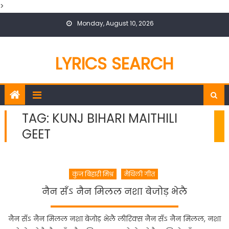
>
Skip
Monday, August 10, 2026
to
content
LYRICS SEARCH
TAG:
KUNJ BIHARI MAITHILI
GEET
कुंज बिहारी मिश्र
मैथिली गीत
नैन सँऽ नैन मिलल नशा बेजोड़ भेलै
नैन सँऽ नैन मिलल नशा बेजोड़ भेलै लीरिक्स नैन सँऽ नैन मिलल, नशा