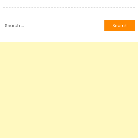
on
Search
for: