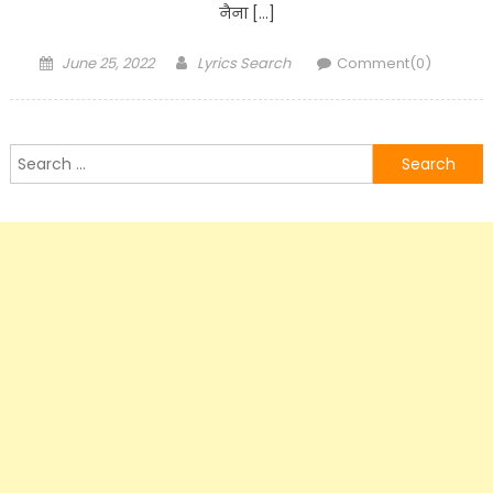
नैना […]
Posted
Author
June 25, 2022
Lyrics Search
Comment(0)
on
Search
for: