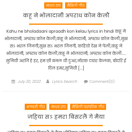
माधव राय
मैथिली गीत
कहू ने भोलादानी अपराध कोन केलौं
Kahu ne bholadaani apraadh kon kelau lyrics in hindi कहू ने
भोलादानी, अपराध कोन केलौं,कहू ने भोलादानी, अपराध कोन केलौं,सुख
सऽ भरल जिनगी,सुख सऽ भरल जिनगी, कहियो देख ने पेलौं,कहू ने
भोलादानी, अपराध कोन केलौं,कहू ने भोलादानी, अपराध कोन केलौं…..
सुनियौ अरजि हे हर, हम छी बनल यौ टूअर,नोरक टघार केलक, बोदरि ई
दिल हमर,सुनियौ […]
Posted
Author
July 20, 2022
Lyrics Search
Comment(0)
on
भगवती गीत
माधव राय
मैथिली पारंपरिक गीत
जहिया सऽ हमरा बिसरलैं गे मैया