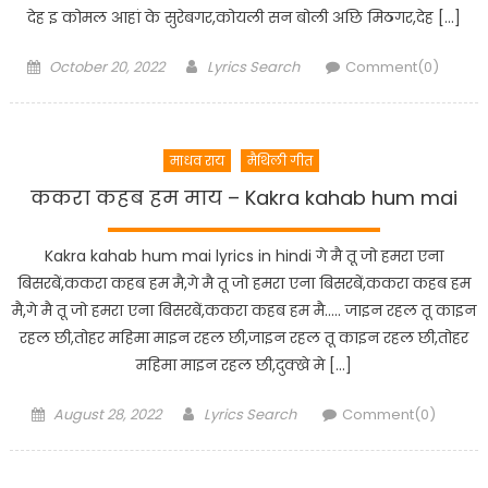
देह इ कोमल आहां के सुरेबगर,कोयली सन बोली अछि मिठगर,देह […]
Posted
Author
October 20, 2022
Lyrics Search
Comment(0)
on
माधव राय
मैथिली गीत
ककरा कहब हम माय – Kakra kahab hum mai
Kakra kahab hum mai lyrics in hindi गे मै तू जो हमरा एना
बिसरबें,ककरा कहब हम मै,गे मै तू जो हमरा एना बिसरबें,ककरा कहब हम
मै,गे मै तू जो हमरा एना बिसरबें,ककरा कहब हम मै….. जाइन रहल तू काइन
रहल छी,तोहर महिमा माइन रहल छी,जाइन रहल तू काइन रहल छी,तोहर
महिमा माइन रहल छी,दुक्खे मे […]
Posted
Author
August 28, 2022
Lyrics Search
Comment(0)
on