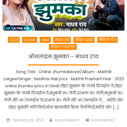
2023
Lyricist
Year
माधव राय
मैथिल प्रशांत
मैथिली गीत
मैथिली लोकगीत
ऑनलाइन झुमका – माधव राय
Song Title : Online JhumkaMovie/Album : Maithili
LokgeetSinger : Madhav RaiLyrics : Maithil PrashantYear : 2023
online jhumka lyrics in hindi तोहर झुमका के गजबे डिजाईन गे,तोहर
झुमका के गजबे डिजाईन गे,मधुबनी सऽ लेलैं,दरभंगा सऽ लेलैं,मधुबनी सऽ
लेलैं की आॅनलाईन गे,दरभंगा सऽ लेलैं की आॅनलाईन गे….. मारैये चोट
तोहर मुसकी नटिनियाँ,मोन बहकाबैये पैरक पैजनियाँ,मारैये चोट […]
Posted
Author
February 22, 2023
Lyrics Search
Comment(0)
on