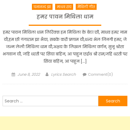
घनानन्द झा
माधव राय
मैथिली गीत
हमर पावन मिथिला धाम
हमर पावन मिथिला धाम लिरिक्स हम मिथिला के बेटा छी, माधव हमर नाम
यौ,हम छी गंगाराम झा भैया, सबके करी प्रणाम यौ,धन्य भेल जिनगी हमर, जे
जन्म लेलौ मिथिला धाम यौ,अक्षय के लिखल मिथिला वर्णन, सुनू श्रोता
भगवान यौ, जहि धरती पर सिया बहिन, आ पाहुन छईथ श्री राम,जहि धरती पर
सिया बहिन, आ पाहुन […]
Posted
Author
June 8, 2022
Lyrics Search
Comment(0)
on
Search
for: