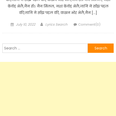
बेजोड़ भेलै,नैन सँऽ नैन मिलल, नशा बेजोड़ भेलै,जानि ने साँझ पड़ल
की,जानि ने साँझ पड़ल की, कखन भोर भेलै,नैन […]
Posted
Author
July 10, 2022
Lyrics Search
Comment(0)
on
Search
for: