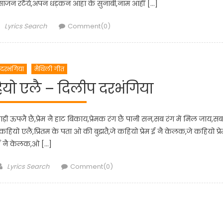
साजन रटैये,अपन धड़कन आहां के सुनाबी,नाम आहीं […]
Author
Lyrics Search
Comment(0)
दरभंगिया
मैथिली गीत
हियो एलै – दिलीप दरभंगिया
बाड़ी ऊपजै छै,प्रेम नै हाट बिकाय,प्रेमक रंग छै पानी सन,सब रंग में मिल जाय,सब
नै कहियो एलै,प्रितम के पता ओ की बुझतै,जे कहियो प्रेम ई नै केलक,जे कहियो प्रे
ई नै केलक,ओ […]
Author
Lyrics Search
Comment(0)