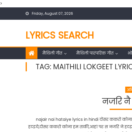
>
Skip
Friday, August 07, 2026
to
content
LYRICS SEARCH
मैथिली गीत
मैथिली पारंपरिक गीत
भो
TAG:
MAITHILI LOKGEET LYRIC
अम
नजरि नै
najair nai hataiye lyrics in hindi दोसर ककरो कोन
हटइये,दोसर ककरो कोना हम ताकी,आहां पर स नजरि ने हटइ