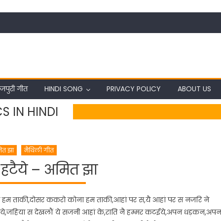
जपुरी गीत
HINDI SONG
PRIVACY POLICY
ABOUT US
S IN HINDI
ित झा
मैथिली गीत
 हटैये – अमित झा
ा हम ताकी,दोसर ककरो कोना हम ताकी,आहां पर स,यै आहां पर स नजरि ने
ये,जहिया स देखलौं ये सजनी आहां के,राति नै हम्मर कटईये,अपन धड़कन,अप