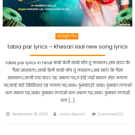
भोजपुरी गीत
tabla par lyrics – Khesari laal new song lyrics
tabla par lyrics in hindi कबो बेली कबो पॉप तू नचवलऽ,सब साटा के
पैसा सधावलऽ,कबो बेली कबो पॉप तू नचवलऽ,सब साटा के पैसा
सधावलऽ,कनी दया करऽ एह अबला पर,त होई जाई बवाल तोरा भगला
पर,काहे बारे खिसियात एह पगला पर,आबऽ ठुमका,हो आबऽ ठुमका लगाओ
चल तबला पर,आबऽ ठुमका लगाओ चल तबला पर,आबऽ ठुमका लगाओ
चल […]
Posted
Author
November 18, 2022
Lyrics Search
Comment(0)
on