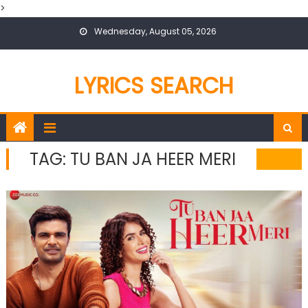
>
Skip
Wednesday, August 05, 2026
to
content
LYRICS SEARCH
TAG:
TU BAN JA HEER MERI