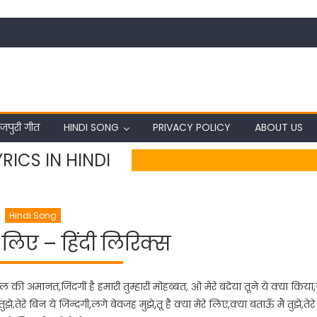
जपुरी गीत
HINDI SONG
PRIVACY POLICY
ABOUT US
YRICS IN HINDI
Hindi Song
रे लिए – हिंदी लिरिक्स
ल की अमानत,जिंदगी है हमारी तुम्हारी मोहब्बत, ओ मेरे बंदेया तूने ये क्या किया,
ुझे,तेरे बिन ये जिन्दगी,लगे बेवजह मुझे,तू है क्या मेरे लिए,क्या बताऊँ मैं तुझे,तेरे