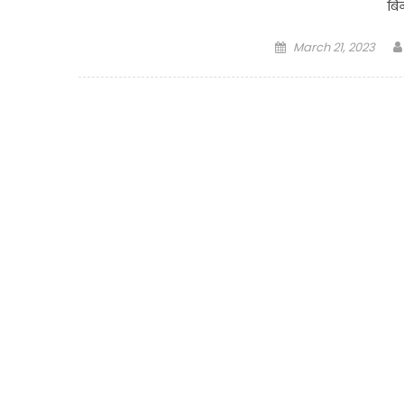
बिन
Posted
March 21, 2023
on