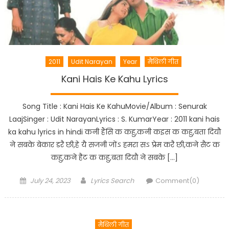
2011
Udit Narayan
Year
मैथिली गीत
Kani Hais Ke Kahu Lyrics
Song Title : Kani Hais Ke KahuMovie/Album : Senurak
LaajSinger : Udit NarayanLyrics : S. KumarYear : 2011 kani hais
ka kahu lyrics in hindi कनी हैंसि क कहु,कनी कइस क कहु,बता दियौ
ने सबके बेकार डरै छी,हे यै सजनी जोंऽ हमरा सऽ प्रेम करै छी,कने सैट क
कहु,कने हैट क कहु,बता दियौ ने सबके […]
Posted
Author
July 24, 2023
Lyrics Search
Comment(0)
on
मैथिली गीत