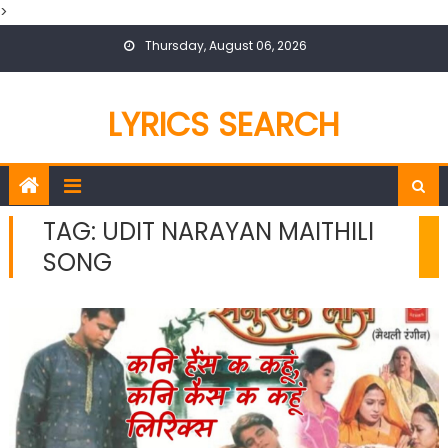
>
Skip
Thursday, August 06, 2026
to
content
LYRICS SEARCH
TAG:
UDIT NARAYAN MAITHILI
SONG