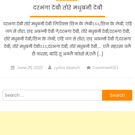
दरभंगा देबौ तोरे मधुबनी देबौ
दरभंगा देबौ तोरे मधुबनी देबौ लिरिक्स छिन के लेबौऽऽऽ,छिन के लेबौ, एहि
जग से तोरा, छड़ अठन्नी देबौ गे,दरभंगा देबौ, तोरे मधुबनी देबौ,दरभंगा देबौ,
तोरे मधुबनी देबौ,छिन के लेबौ, एहि जग से तोरा, छड़ अठन्नी देबौ गे,दरभंगा
देबौ, तोरे मधुबनी देबौऽऽऽ,दरभंगा देबौ, तोरे मधुबनी देबौ….. एलैं सहरसा चलै
छै फरसा, बाढ़ि तू अनलैं कोशी में,एलैं […]
Posted
Author
June 25, 2022
Lyrics Search
Comment(0)
on
Search
for: