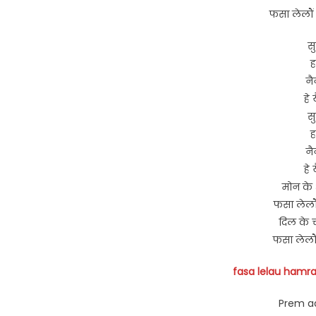
फसा लेलौं
स
ह
नै
हे 
स
ह
नै
हे 
मोन के 
फसा लेलौ
दिल के 
फसा लेलौ
fasa lelau hamra 
Prem aa