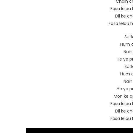
Chain ch
Fasa lelau 
Dil ke ch
Fasa lelau 
Sut
Hum a
Nain
He ye p
Sut
Hum a
Nain
He ye p
Mon ke a
Fasa lelau 
Dil ke ch
Fasa lelau 