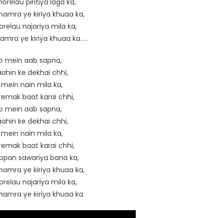
orelau piritiya laga ka,
hamra ye kiriya khuaa ka,
orelau najariya mila ka,
hamra ye kiriya khuaa ka…..
lo mein aab sapna,
ahin ke dekhai chhi,
 mein nain mila ka,
remak baat karai chhi,
lo mein aab sapna,
ahin ke dekhai chhi,
 mein nain mila ka,
remak baat karai chhi,
ppan sawariya bana ka,
hamra ye kiriya khuaa ka,
orelau najariya mila ka,
hamra ye kiriya khuaa ka.