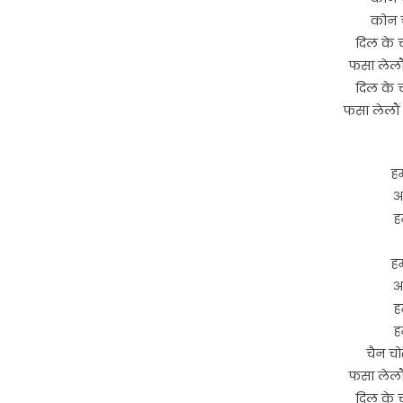
कोन च
दिल के 
फसा लेलौ
दिल के 
फसा लेलौं
हम
अ
ह
हम
अ
ह
ह
चैन चो
फसा लेलौ
दिल के 