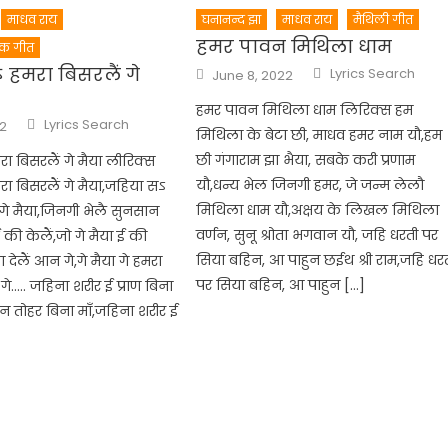
माधव राय
घनानन्द झा
माधव राय
मैथिली गीत
हमर पावन मिथिला धाम
िक गीत
Author
Posted
 हमरा बिसरलैं गे
Lyrics Search
June 8, 2022
on
हमर पावन मिथिला धाम लिरिक्स हम
Author
Lyrics Search
22
मिथिला के बेटा छी, माधव हमर नाम यौ,हम
छी गंगाराम झा भैया, सबके करी प्रणाम
ा बिसरलैं गे मैया लीरिक्स
यौ,धन्य भेल जिनगी हमर, जे जन्म लेलौ
ा बिसरलैं गे मैया,जहिया सऽ
मिथिला धाम यौ,अक्षय के लिखल मिथिला
 गे मैया,जिनगी भेलै सुनसान
वर्णन, सुनू श्रोता भगवान यौ, जहि धरती पर
ई की केलैं,जो गे मैया ई की
सिया बहिन, आ पाहुन छईथ श्री राम,जहि धर
 देलैं आन गे,गे मैया गे हमरा
पर सिया बहिन, आ पाहुन […]
गे….. जहिना शरीर ई प्राण बिना
वन तोहर बिना माँ,जहिना शरीर ई