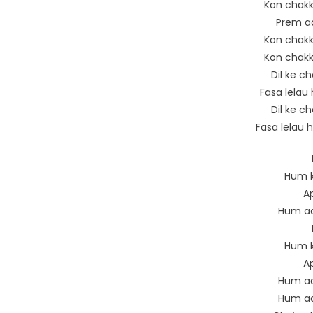
Kon chakk
Prem aa
Kon chakk
Kon chakk
Dil ke ch
Fasa lelau 
Dil ke ch
Fasa lelau 
Hum k
Ap
Hum aa
Hum k
Ap
Hum aa
Hum aa