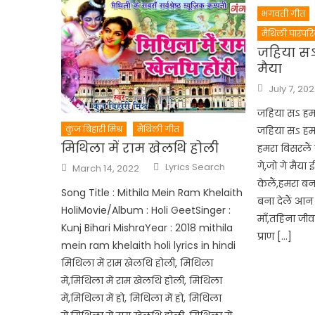
भगवती गीत
मैथिली पारंपर
जहिया सऽ
मैया
Posted
July 7, 20
on
जहिया सऽ हमर
कुंज बिहारी मिश्र
मैथिली गीत
जहिया सऽ हमर
मिथिला में राम खेलथि होली
हमरा बिसरलैं
Author
Posted
गे,जो गे मैया 
Lyrics Search
March 14, 2022
on
केलैं,हमरा बना
Song Title : Mithila Mein Ram Khelaith
बना देलैं आन 
HoliMovie/Album : Holi GeetSinger :
माँ,तहिना जी
Kunj Bihari MishraYear : 2018 mithila
प्राण […]
mein ram khelaith holi lyrics in hindi
मिथिला में राम खेलथि होली, मिथिला
में,मिथिला में राम खेलथि होली, मिथिला
में,मिथिला में हो, मिथिला में हो, मिथिला