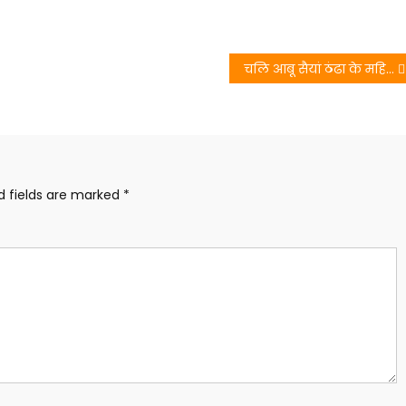
चलि आबू सैयां ठंढा के महिना में – सन्नू कुमार
d fields are marked
*