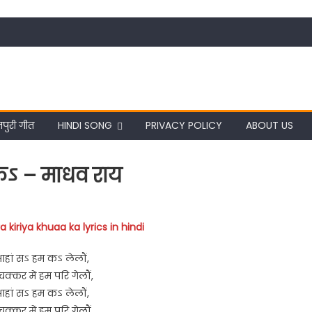
पुरी गीत
HINDI SONG
PRIVACY POLICY
ABOUT US
कऽ – माधव राय
 kiriya khuaa ka lyrics in hindi
 आहां सऽ हम कऽ लेलौं,
क्कर में हम परि गेलौं,
 आहां सऽ हम कऽ लेलौं,
क्कर में हम परि गेलौं,