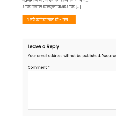
में,मिथिला में राम खेलथि होली, मिथिला में…..
अबिर गुलाल कुमकुमा केशर,अबिर […]
Post
एबै कहिया गाम यौ – पूनम मिश्रा
navigation
Leave a Reply
Your email address will not be published.
Require
Comment
*