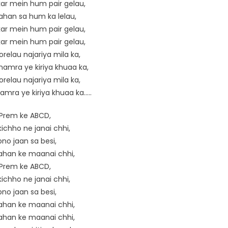
ar mein hum pair gelau,
han sa hum ka lelau,
ar mein hum pair gelau,
ar mein hum pair gelau,
orelau najariya mila ka,
hamra ye kiriya khuaa ka,
orelau najariya mila ka,
hamra ye kiriya khuaa ka…..
Prem ke ABCD,
ichho ne janai chhi,
no jaan sa besi,
han ke maanai chhi,
Prem ke ABCD,
ichho ne janai chhi,
no jaan sa besi,
han ke maanai chhi,
han ke maanai chhi,