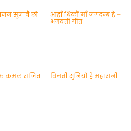
 भजन सुनाबै छी
आहाँ थिकौं माँ जगदम्ब हे –
भगवती गीत
एक कमल राजित
विनती सुनियौ हे महारानी