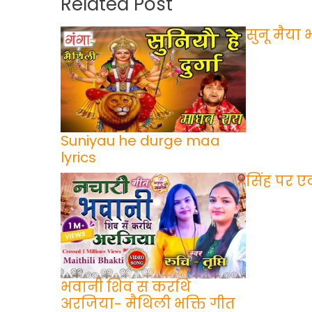
Related Post
सुनू मैया
Suniyau he durge maa
lyrics
सिंह पर 
भवानी शिव स करथि
अरजिया- मैथिली भक्ति गीत