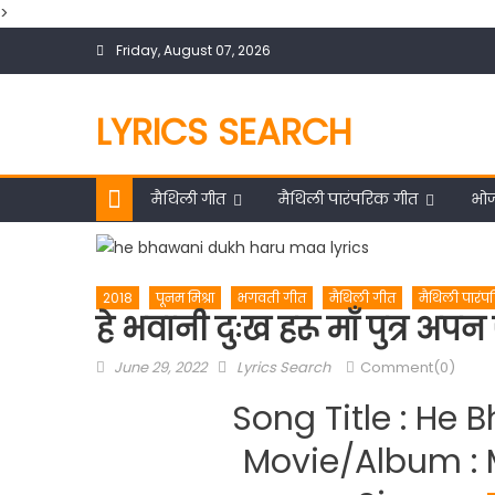
>
Skip
Friday, August 07, 2026
to
content
LYRICS SEARCH
मैथिली गीत
मैथिली पारंपरिक गीत
भोज
2018
पूनम मिश्रा
भगवती गीत
मैथिली गीत
मैथिली पारं
हे भवानी दुःख हरू माँ पुत्र अपन
Posted
Author
June 29, 2022
Lyrics Search
Comment(0)
on
Song Title : He
Movie/Album : 