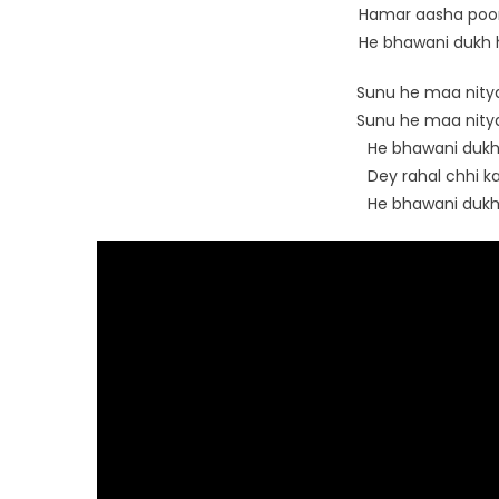
Hamar aasha poor
He bhawani dukh 
Sunu he maa nitya
Sunu he maa nitya
He bhawani dukh
Dey rahal chhi ka
He bhawani dukh