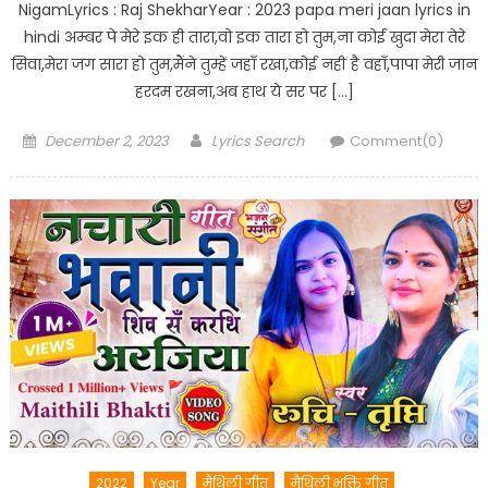
NigamLyrics : Raj ShekharYear : 2023 papa meri jaan lyrics in
hindi अम्बर पे मेरे इक ही तारा,वो इक तारा हो तुम,ना कोई खुदा मेरा तेरे
सिवा,मेरा जग सारा हो तुम,मैंने तुम्हें जहाँ रखा,कोई नहीं है वहाँ,पापा मेरी जान
हरदम रखना,अब हाथ ये सर पर […]
Posted
Author
December 2, 2023
Lyrics Search
Comment(0)
on
2022
Year
मैथिली गीत
मैथिली भक्ति गीत