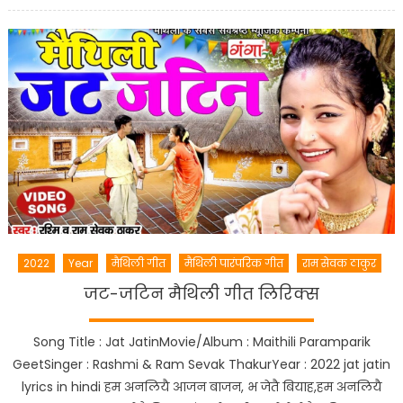
2022
Year
मैथिली गीत
मैथिली पारंपरिक गीत
राम सेवक ठाकुर
जट-जटिन मैथिली गीत लिरिक्स
Song Title : Jat JatinMovie/Album : Maithili Paramparik
GeetSinger : Rashmi & Ram Sevak ThakurYear : 2022 jat jatin
lyrics in hindi हम अनलियै आजन बाजन, भ जेतै बियाह,हम अनलियै