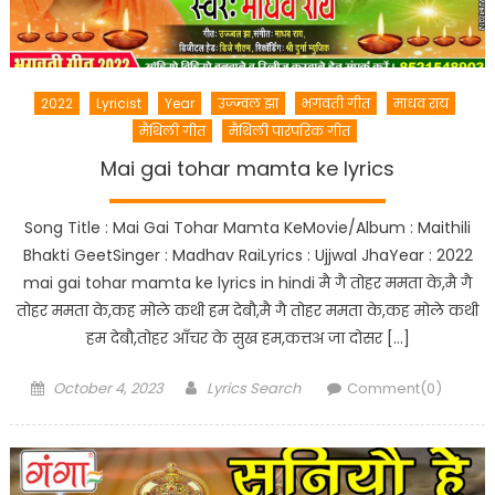
2022
Lyricist
Year
उज्ज्वल झा
भगवती गीत
माधव राय
मैथिली गीत
मैथिली पारंपरिक गीत
Mai gai tohar mamta ke lyrics
Song Title : Mai Gai Tohar Mamta KeMovie/Album : Maithili
Bhakti GeetSinger : Madhav RaiLyrics : Ujjwal JhaYear : 2022
mai gai tohar mamta ke lyrics in hindi मै गै तोहर ममता के,मै गै
तोहर ममता के,कह मोले कथी हम देबौ,मै गै तोहर ममता के,कह मोले कथी
हम देबौ,तोहर आँचर के सुख हम,कत्तअ जा दोसर […]
Posted
Author
October 4, 2023
Lyrics Search
Comment(0)
on