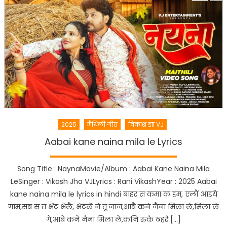
2025
मैथिली गीत
विकाश झा VJ
Aabai kane naina mila le Lyrics
Song Title : NaynaMovie/Album : Aabai Kane Naina Mila
LeSinger : Vikash Jha VJLyrics : Rani VikashYear : 2025 Aabai
kane naina mila le lyrics in hindi बाहर स कमा क हम, एलौं आइये
गाम,सब स त भेंट भेलै, भेटलें ने तू जान,आबै कने नैना मिला ले,मिला ले
गे,आबे कने नैना मिला ले,कनि रुकै ठहरै […]