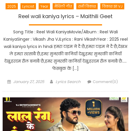
2025
Lyricist
Year
मैथिली गीत
रानी विकाश
विकाश झा VJ
Reel wali kaniya lyrics – Maithili Geet
Song Title : Reel Wali KaniyaMovie/Album : Reel Wali
KaniyaSinger : Vikash Jha VJLyrics : Rani VikashYear : 2025 reel
wali kaniya lyrics in hindi हमरा टाइम ने दै छै,हमरा टाइम ने दै छै,देखअ
ले हमरा तरसाबै छै,हमर सुनरकी कनियाँ देखू,हमर सुनरकी कनियाँ
देखू,हरदम रील बनाबै छै,हमर सुनरकी कनियाँ देखू,हरदम रील बनाबै छै…..
फेसबुक के […]
Posted
Author
January 27, 2025
Lyrics Search
Comment(0)
on