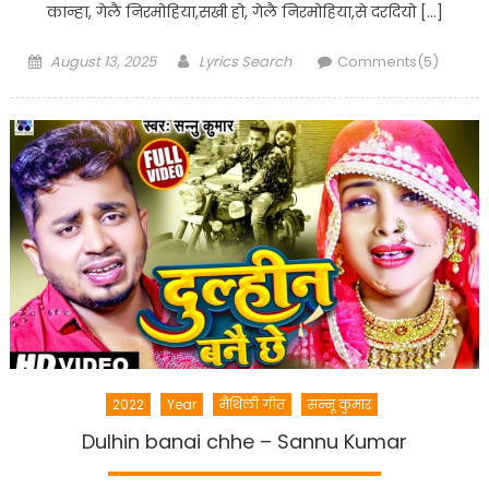
कान्हा, गेलै निरमोहिया,सखी हो, गेलै निरमोहिया,से दरदियो […]
Posted
Author
August 13, 2025
Lyrics Search
Comments(5)
on
2022
Year
मैथिली गीत
सन्नू कुमार
Dulhin banai chhe – Sannu Kumar