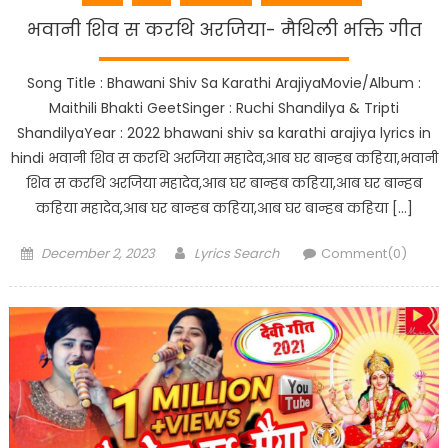
भवानी शिव स करथि अरजिया- मैथिली भक्ति गीत
Song Title : Bhawani Shiv Sa Karathi ArajiyaMovie/Album :
Maithili Bhakti GeetSinger : Ruchi Shandilya & Tripti
ShandilyaYear : 2022 bhawani shiv sa karathi arajiya lyrics in
hindi भवानी शिव स करथि अरजिया महादेव,आब घर बान्हब कहिया,भवानी
शिव स करथि अरजिया महादेव,आब घर बान्हब कहिया,आब घर बान्हब
कहिया महादेव,आब घर बान्हब कहिया,आब घर बान्हब कहिया […]
Posted
Author
December 2, 2023
Lyrics Search
Comment(0)
on