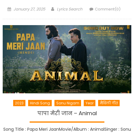
Posted
Author
January 27, 2025
Lyrics Search
Comment(0)
on
2023
Hindi Song
Sonu Nigam
Year
मैथिली गीत
पापा मेरी जान – Animal
Song Title : Papa Meri JaanMovie/Album : AnimalSinger : Sonu