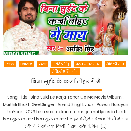
2023
Lyricist
Year
अरविंद सिंह
पवन नारायण झा
मैथिली गीत
मैथिली भक्ति गीत
बिना सुईद के कर्जा तोहर गे मै
Song Title : Bina Suid Ke Karja Tohar Ge MaiMovie/Album :
Maithili Bhakti GeetSinger : Arvind SinghLyrics : Pawan Narayan
JhaYear : 2023 bina suid ke karja tohar ge mai lyrics in hindi
बिना सुइद के कर्जा,बिना सुइद के कर्जा, तोहर गे मै,ने सधेलक कियौ ने सधा
सकै ये,ने सधेलक कियौ ने सधा सकै ये,बिना […]