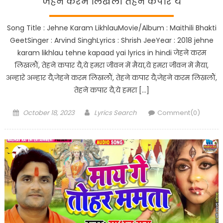
जेहने करम लिखलौं तेहने कपार यै
Song Title : Jehne Karam LikhlauMovie/Album : Maithili Bhakti
GeetSinger : Arvind SinghLyrics : Shrish JeeYear : 2018 jehne
karam likhlau tehne kapaad yai lyrics in hindi जेहने करम
लिखलौं, तेहने कपार यै,ये हमरा जीवन में मैया,ये हमरा जीवन में मैया,
अन्हारे अन्हार यै,जेहने करम लिखलौं, तेहने कपार यै,जेहने करम लिखलौं,
तेहने कपार यै,ये हमरा […]
Posted
Author
October 18, 2023
Lyrics Search
Comment(0)
on