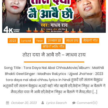
2023
Lyricist
Year
उज्ज्वल झा
माधव राय
मैथिली गीत
मैथिली भक्ति गीत
तोरा दया नै आबै छौ – माधव राय
Song Title : Tora Daya Nai Abai ChhauMovie/Album : Maithili
Bhakti GeetSinger : Madhav RaiLyrics : Ujjwal JhaYear : 2023
tora daya nai abai chhau lyrics in hindi हुकरै छौ संतान बेसुइध
भ,हुकरै छौ संतान बेसुइध भ,दहो बहो नोर बहाबै छौ,केहेन निठुर भ बैसलें गे
मैया,तोरा दया नै आबै छौ,केहेन निठुर भ बैसलें गे मैया,तोरा […]
Posted
Author
October 20, 2023
Lyrics Search
Comment(0)
on