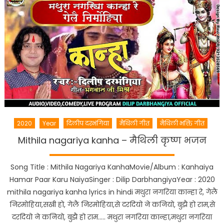
2020
Year
दिलीप दरभंगिया
मैथिली गीत
मैथिली भक्ति गीत
Mithila nagariya kanha – मैथिली कृष्ण भजन
Song Title : Mithila Nagariya KanhaMovie/Album : Kanhaiya
Hamar Paar Karu NaiyaSinger : Dilip DarbhangiyaYear : 2020
mithila nagariya kanha lyrics in hindi मथुरा नगरिया कान्हा रे, गेलै
निरमोहिया,सखी हो, गेलै निरमोहिया,से दरदियो ने कनियो, बुझै हो राम,से
दरदियो ने कनियो, बुझै हो राम….. मथुरा नगरिया कान्हा,मथुरा नगरिया