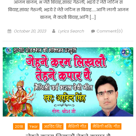
आजन बाजन, भ जेतै बियाह,सांवर गेरुली, भइये रे जेतै जटिन स
बियाह,सांवर गेरुली, भइये रे जेतै जटिन स बियाह…..आगि लागौ आजन
बाजन, नै करबै बियाह,आगि […]
Posted
Author
October 20, 2023
Lyrics Search
Comment(0)
on
2018
Year
अरविंद सिंह
मैथिली गीत
मैथिली भक्ति गीत