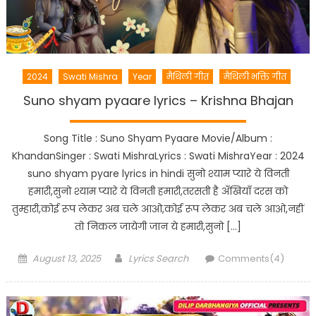
2024
Swati Mishra
Year
मैथिली गीत
मैथिली भक्ति गीत
Suno shyam pyaare lyrics – Krishna Bhajan
Song Title : Suno Shyam Pyaare Movie/Album :
KhandanSinger : Swati MishraLyrics : Swati MishraYear : 2024
suno shyam pyare lyrics in hindi सुनो श्याम प्यारे ये विनती
हमारी,सुनो श्याम प्यारे ये विनती हमारी,तरसती है अँखियाँ दरस को
तुम्हारी,कोई रूप लेकर अब चले आओ,कोई रूप लेकर अब चले आओ,नहीं
तो निकल जायेगी जान ये हमारी,सुनो […]
Posted
Author
August 13, 2025
Lyrics Search
Comments(4)
on