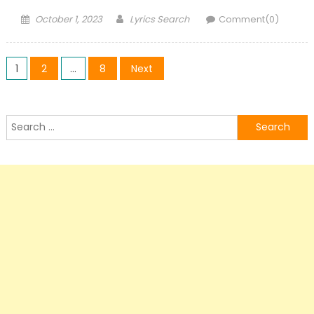
Posted
Author
October 1, 2023
Lyrics Search
Comment(0)
on
Posts
1
2
…
8
Next
pagination
Search
for: