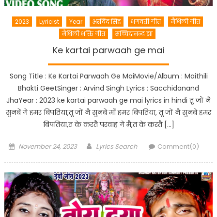
2023
Lyricist
Year
अरविंद सिंह
भगवती गीत
मैथिली गीत
मैथिली भक्ति गीत
सच्चिदानन्द झा
Ke kartai parwaah ge mai
Song Title : Ke Kartai Parwaah Ge MaiMovie/Album : Maithili
Bhakti GeetSinger : Arvind Singh Lyrics : Sacchidanand
JhaYear : 2023 ke kartai parwaah ge mai lyrics in hindi तू जों नै
सुनबें गे हमर बिपतिया,तू जों नै सुनबें माँ हमर बिपतिया, तू जों नै सुनबें हमर
बिपतिया,त के करतै परवाह गे मै,त के करतै […]
Posted
Author
November 24, 2023
Lyrics Search
Comment(0)
on