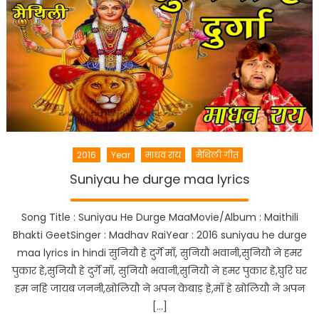
2016
Year
माधव राय
मैथिली गीत
Suniyau he durge maa lyrics
Song Title : Suniyau He Durge MaaMovie/Album : Maithili
Bhakti GeetSinger : Madhav RaiYear : 2016 suniyau he durge
maa lyrics in hindi सुनियौ हे दुर्गे माँ, सुनियौ भवानी,सुनियौ ने हमर
पुकार हे,सुनियौ हे दुर्गे माँ, सुनियौ भवानी,सुनियौ ने हमर पुकार हे,घुरि घर
हम नहि जायब जननी,खोलियौ ने अपन केबाड़ हे,माँ हे खोलियौ ने अपन
[…]