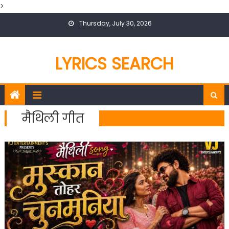
>
Skip
Thursday, July 30, 2026
to
content
LYRICS SEARCH
मैथिली गीत