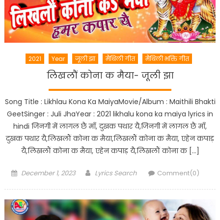
2021
Year
जूली झा
मैथिली गीत
मैथिली भक्ति गीत
लिखलौं कोना क मैया- जूली झा
Song Title : Likhlau Kona Ka MaiyaMovie/Album : Maithili Bhakti
GeetSinger : Juli JhaYear : 2021 likhalu kona ka maiya lyrics in
hindi जिनगी में लागल छै माँ, दुखक पथार यै,जिनगी में लागल छै माँ,
दुखक पथार यै,लिखलौं कोना क मैया,लिखलौं कोना क मैया, एहेन कपाड़
यै,लिखलौं कोना क मैया, एहेन कपाड़ यै,लिखलौं कोना क […]
Posted
Author
December 1, 2023
Lyrics Search
Comment(0)
on