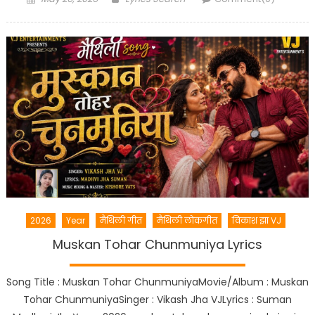
on
2026
Year
मैथिली गीत
मैथिली लोकगीत
विकाश झा VJ
Muskan Tohar Chunmuniya Lyrics
Song Title : Muskan Tohar ChunmuniyaMovie/Album : Muskan
Tohar ChunmuniyaSinger : Vikash Jha VJLyrics : Suman