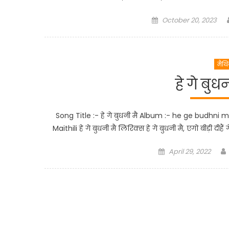
Posted
October 20, 2023
on
मैथ
हे गे बु
Song Title :- हे गे बुधनी मै Album :- he ge budhni 
Maithili हे गे बुधनी मै लिरिक्स हे गे बुधनी मै, एगो बीड़ी दीहैं गे,ह
Posted
April 29, 2022
on