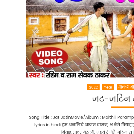
2022
Year
मैथिली ग
जट-जटिन म
Song Title : Jat JatinMovie/Album : Maithili Param
lyrics in hindi हम अनलियै आजन बाजन, भ जेतै बियाह,ह
बियाह,सांवर गेरुली, भइये रे जेतै जटि