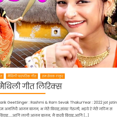
ीत
मैथिली पारंपरिक गीत
राम सेवक ठाकुर
ैथिली गीत लिरिक्स
parik GeetSinger : Rashmi & Ram Sevak ThakurYear : 2022 jat jatin
म अनलियै आजन बाजन, भ जेतै बियाह,सांवर गेरुली, भइये रे जेतै जटिन स
न स बियाह…..आगि लागौ आजन बाजन, नै करबै बियाह,आगि […]