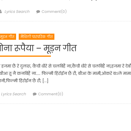
Author
Lyrics Search
Comment(0)
मूड़न गीत
मैथिली पारंपरिक गीत
सोना रूपैया – मूड़न गीत
छै रे दुलारू, कैंची धीरे से चलबिहैं ना,कैंची धीरे से चलबिहैं ना,हजमा रे देब
ा, बौआ तू नै कनबिहैं ना….. फिल्मी हिरोईन छै रौ, बौआ के मामी,ओकरे बऽले माम
,फिल्मी हिरोईन छै रौ, […]
Author
Lyrics Search
Comment(0)