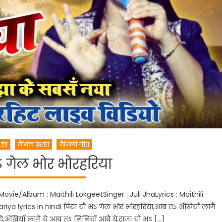
 झा
मैथिल प्रशांत
मैथिली गीत
ऽ गेल भोर भोरहरिया
vie/Album : Maithili LokgeetSinger : Juli JhaLyrics : Maithili
ya lyrics in hindi पिया यौ भऽ गेल भोर भोरहरिया,आब तऽ अँखियाँ लागै
ये,अँखियाँ लागै ये आब तऽ निनियाँ आबै ये,राजा यौ भऽ […]