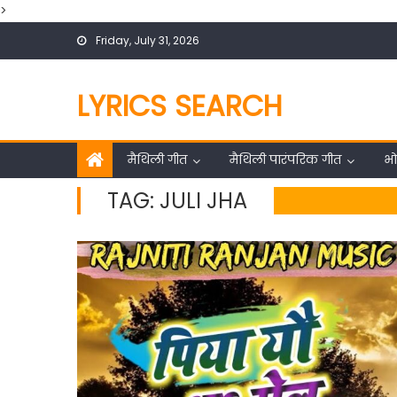
>
Skip
Friday, July 31, 2026
to
content
LYRICS SEARCH
मैथिली गीत
मैथिली पारंपरिक गीत
भो
TAG:
JULI JHA