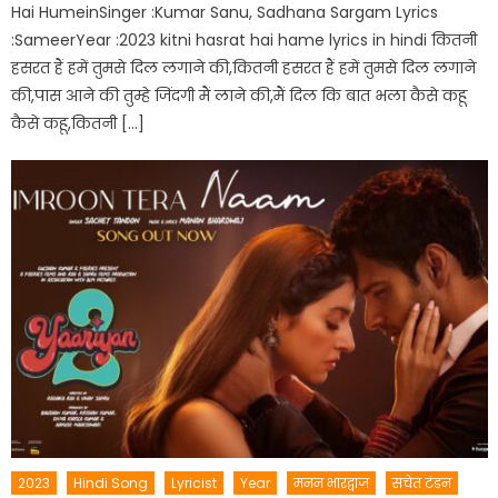
Hai HumeinSinger :Kumar Sanu, Sadhana Sargam Lyrics
:SameerYear :2023 kitni hasrat hai hame lyrics in hindi कितनी
हसरत हैं हमें तुमसे दिल लगाने की,कितनी हसरत हैं हमें तुमसे दिल लगाने
की,पास आने की तुम्हे जिंदगी मैं लाने की,मैं दिल कि बात भला कैसे कहू
कैसे कहू,कितनी […]
2023
Hindi Song
Lyricist
Year
मनन भारद्वाज
सचेत टंडन