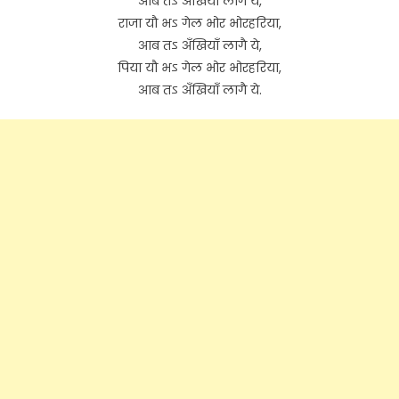
आब तऽ अँखियाँ लागै ये,
राजा यौ भऽ गेल भोर भोरहरिया,
आब तऽ अँखियाँ लागै ये,
पिया यौ भऽ गेल भोर भोरहरिया,
आब तऽ अँखियाँ लागै ये.