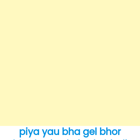
piya yau bha gel bhor