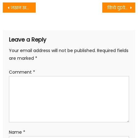
Post
जखन खनकै ये सजनी आहां के कंगना
किये दुइये दिन के छुट्टी लऽ कऽ गाम एलियै
navigation
Leave a Reply
Your email address will not be published.
Required fields
are marked
*
Comment
*
Name
*