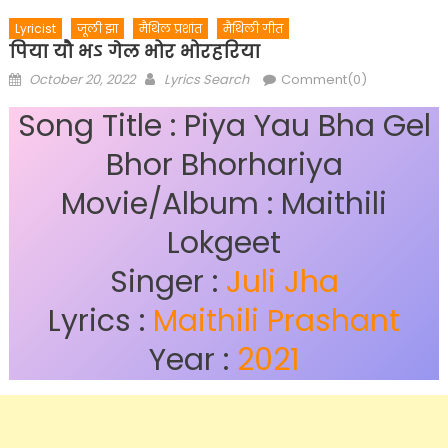
Lyricist
जूली झा
मैथिल प्रशांत
मैथिली गीत
पिया यौ भऽ गेल भोर भोरहरिया
Posted
Author
October 20, 2022
Lyrics Search
Comment(0)
on
Song Title : Piya Yau Bha Gel
Bhor Bhorhariya
Movie/Album : Maithili
Lokgeet
Singer :
Juli Jha
Lyrics :
Maithili Prashant
Year :
2021