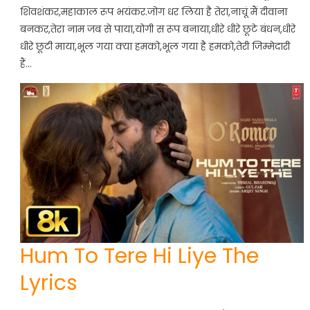
शिवशंकर,महाकाल रूप भयंकर.जोग धर लिया है तेरा,नाचूं मैं दीवाना
बनकर,तेरा नाम जब से पाया,योगी स रूप बनाया,धीरे धीरे छूटे बंधन,धीरे
धीरे छूटी माया,भूल गया क्या हमको,भूल गया है हमको,तेरी जिम्मेदारी
हैं…
Hum To Tere Hi Liye The
Lyrics