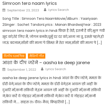
Simroon tera naam lyrics
Author
Posted
Lyrics Search
September 23, 2023
on
Song Title : Simroon Tera NaamMovie/Album : Yaariyaan
2Singer : Sachet TandonLyrics : Manan BhardwajYear : 2023
simroon tera naam lyrics in hindi फ़िक्र है तेरी, इतनी है की,भूल गयी
खुद को,तेरे लिए मैं, जोगन बनके,घूमूँ दर दर को,आजा ना तू, इससे पहले,हो
जाऊं बदनाम,साँसों की माला पे सिमरूं मैं तेरा नाम,साँसों की माला पे […]
दिलीप दरभंगिया
मैथिली गीत
आशा के दीप जरेने – aasha ke deep jarene
Author
Posted
Lyrics Search
September 1, 2022
on
aasha ke deep jarene lyrics in hindi आशा के दीप जरेने, ममता के
डोरी धेने,आशा के दीप जरेने, ममता के डोरी धेने,हम आयल छी आहीं के
दुआरि माँ,कनी तकियौ ने,हम आयल छी आहीं के दुआरि माँ,कनी तकियौ
ने,बेटा करै ये गोहाइर माँ,कनी तकियौ ने,बेटा करै ये गोहाइर माँ,कनी
तकियौ ने….. साहस तऽ दीयऽ मैया, बिपइतियो […]