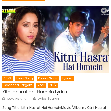
2023
Hindi Song
Kumar Sanu
Lyricist
Sadhana Sargam
Year
समीर
Kitni Hasrat Hai Hamein Lyrics
Author
Posted
Lyrics Search
May 26, 2026
on
Song Title :Kitni Hasrat Hai HumeinMovie/Album : Kitni Hasrat