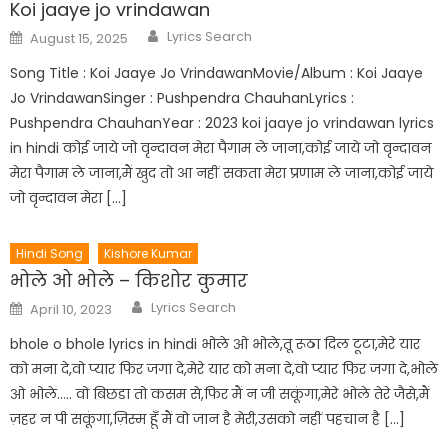
Koi jaaye jo vrindawan
Author
Posted
Lyrics Search
August 15, 2025
on
Song Title : Koi Jaaye Jo VrindawanMovie/Album : Koi Jaaye
Jo VrindawanSinger : Pushpendra ChauhanLyrics :
Pushpendra ChauhanYear : 2023 koi jaaye jo vrindawan lyrics
in hindi कोई जाये जो वृन्दावन मेरा पैगाम ले जाना,कोई जाये जो वृन्दावन
मेरा पैगाम ले जाना,मैं खुद तो आ नहीं सकता मेरा प्रणाम ले जाना,कोई जाये
जो वृन्दावन मेरा […]
Hindi Song
Kishore Kumar
भोले ओ भोले – किशोर कुमार
Author
Posted
Lyrics Search
April 10, 2023
on
bhole o bhole lyrics in hindi भोले ओ भोले,तू रूठा दिल टूटा,मेरे यार
को मना दे,वो प्यार फिर जगा दे,मेरे यार को मना दे,वो प्यार फिर जगा दे,भोले
ओ भोले….. वो बिछडा तो कसम से,फिर मैं न जी सकूंगा,मेरे भोले तेरे जैसे,मैं
ज़हर न पी सकूंगा,ज़िस्म हूँ मैं वो जान है मेरी,उसको नहीं पहचान है […]