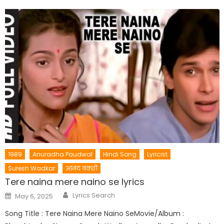
1989
Anuradha Paudwal
Hindi Song
Lyricist
Suresh Wadkar
आनंद बक्शी
Tere naina mere naino se lyrics
Author
Posted
Lyrics Search
May 6, 2025
on
Song Title : Tere Naina Mere Naino SeMovie/Album :