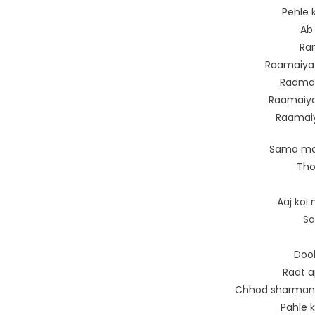
Pehle 
Ab 
Ram
Raamaiya 
Raamai
Raamaiya
Raamaiy
Sama maz
Tho
Aaj koi
Sa
Doob
Raat a
Chhod sharmana 
Pahle k