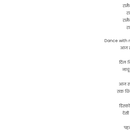
रामै
रा
रामै
रा
Dance with 
आज सा
दिल थि
नाचूं
आज सा
तक धिन
डिस्को
देसी
पहल