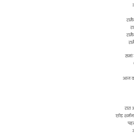
अ
रामै
रा
रामै
राम
समां
आज को
रात 
छोड़ शर्म
पहल
अ