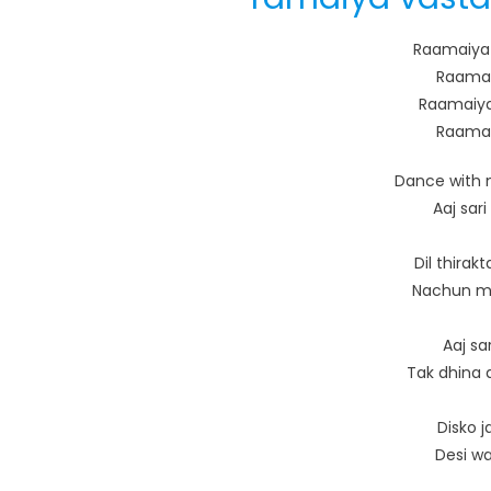
Raamaiya 
Raamai
Raamaiya
Raamai
Dance with 
Aaj sari
Dil thirak
Nachun ma
Aaj sa
Tak dhina d
Disko j
Desi wa