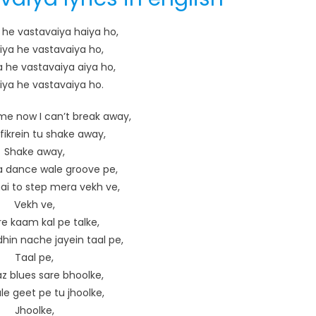
he vastavaiya haiya ho,
ya he vastavaiya ho,
 he vastavaiya aiya ho,
ya he vastavaiya ho.
me now I can’t break away,
 fikrein tu shake away,
Shake away,
ta dance wale groove pe,
i to step mera vekh ve,
Vekh ve,
re kaam kal pe talke,
hin nache jayein taal pe,
Taal pe,
az blues sare bhoolke,
le geet pe tu jhoolke,
Jhoolke,