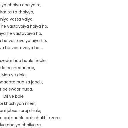
kiya chaiya chaiya re,
kar ta ta thaiyya,
iya vasta vaiya..
he vastavaiya haiya ho,
ya he vastavaiya ho,
 he vastavaiya aiya ho,
a he vastavaiya ho…..
edar hua houle houle,
da nashedar hua,
Man ye dole,
 naachta hua sa jaadu,
r pe swaar huaa,
Dil ye bole,
i khushiyon mein,
pni jabse suraj dhala,
aaj nachle pair chakhle zara,
iya chaiya chaiiya re,