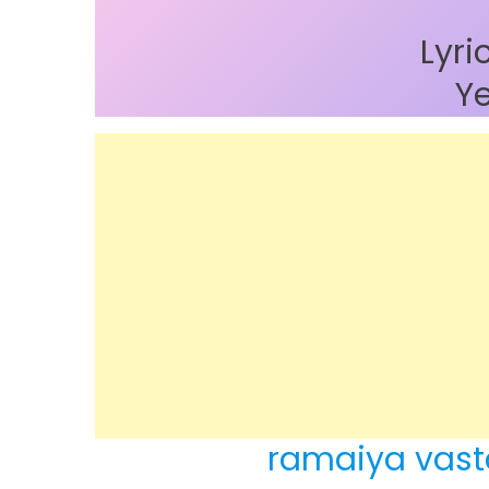
Lyri
Ye
ramaiya vasta