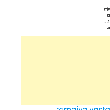
रामै
रा
रामै
रा
ramaiya vastav