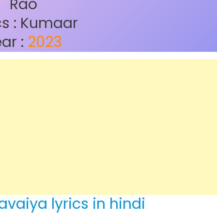
Rao
cs : Kumaar
ar :
2023
vaiya lyrics in hindi