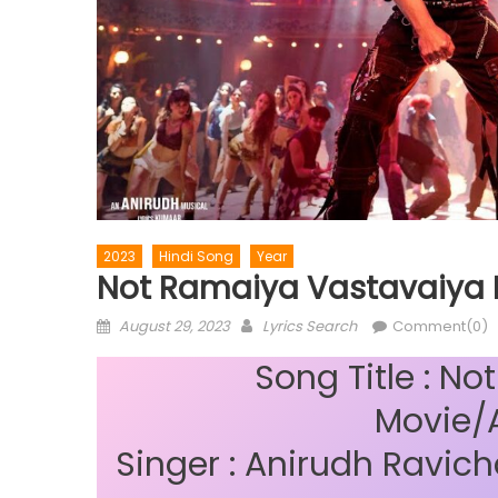
2023
Hindi Song
Year
Not Ramaiya Vastavaiya L
Posted
Author
August 29, 2023
Lyrics Search
Comment(0)
on
Song Title : N
Movie/
Singer : Anirudh Ravich