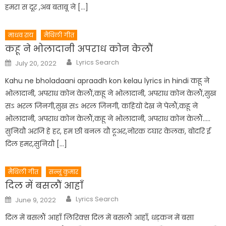
हमरा स दूर ,अब बताबू ने […]
माधव राय
मैथिली गीत
कहू ने भोलादानी अपराध कोन केलौं
Author
Posted
Lyrics Search
July 20, 2022
on
Kahu ne bholadaani apraadh kon kelau lyrics in hindi कहू ने
भोलादानी, अपराध कोन केलौं,कहू ने भोलादानी, अपराध कोन केलौं,सुख
सऽ भरल जिनगी,सुख सऽ भरल जिनगी, कहियो देख ने पेलौं,कहू ने
भोलादानी, अपराध कोन केलौं,कहू ने भोलादानी, अपराध कोन केलौं…..
सुनियौ अरजि हे हर, हम छी बनल यौ टूअर,नोरक टघार केलक, बोदरि ई
दिल हमर,सुनियौ […]
मैथिली गीत
सन्नू कुमार
दिल में बसलौं आहाँ
Author
Posted
Lyrics Search
June 9, 2022
on
दिल में बसलौं आहाँ लिरिक्स दिल में बसलौं आहाँ, धड़कन में बसा