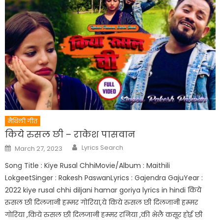
मैथिली गीत
किये रुसल छी – राकेश पासवान
Author
Posted
Lyrics Search
March 27, 2023
on
Song Title : Kiye Rusal ChhiMovie/Album : Maithili
LokgeetSinger : Rakesh PaswanLyrics : Gajendra GajuYear :
2022 kiye rusal chhi diljani hamar goriya lyrics in hindi किये
रुसल छी दिलजानी हम्मर गोरिया,ये किये रुसल छी दिलजानी हम्मर
गोरिया ,किये रुसल छी दिलजानी हम्मर रनिया ,की भेलै कसूर होई छी