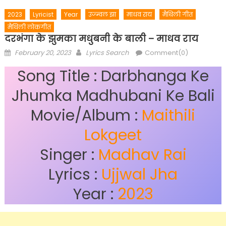
2023
Lyricist
Year
उज्ज्वल झा
माधव राय
मैथिली गीत
मैथिली लोकगीत
दरभंगा के झुमका मधुबनी के बाली – माधव राय
Posted
Author
February 20, 2023
Lyrics Search
Comment(0)
on
Song Title : Darbhanga Ke
Jhumka Madhubani Ke Bali
Movie/Album :
Maithili
Lokgeet
Singer :
Madhav Rai
Lyrics :
Ujjwal Jha
Year :
2023