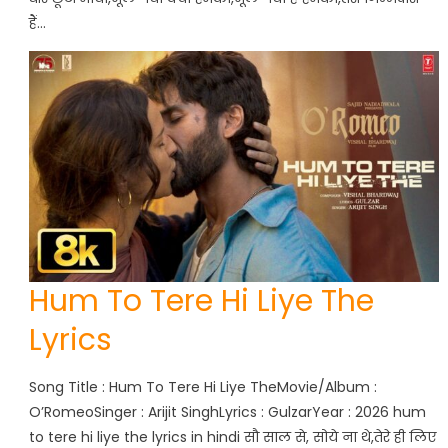
हैं…
Hum To Tere Hi Liye The
Lyrics
Song Title : Hum To Tere Hi Liye TheMovie/Album :
O’RomeoSinger : Arijit SinghLyrics : GulzarYear : 2026 hum
to tere hi liye the lyrics in hindi सौ साल से, सोये ना थे,तेरे ही लिए