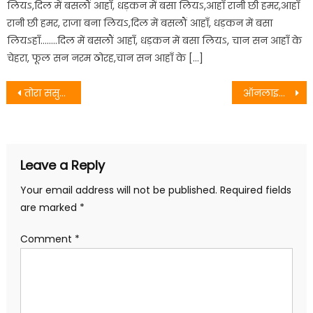
लियऽ,दिल में बसलौं आहाँ, धड़कन में बसा लियऽ,आहाँ रानी छी हमर,आहाँ
रानी छी हमर, राजा बना लियऽ,दिल में बसलौं आहाँ, धड़कन में बसा
लियऽहाँ……..दिल में बसलौं आहाँ, धड़कन में बसा लियऽ, चान सन आहाँ के
चेहरा, फूल सन नरम ठोरह,चान सन आहाँ के […]
Post
तोरा ससुरा में एबौ जान पगला के भेष में
ऑनलाइन झुमका – माधव राय
navigation
Leave a Reply
Your email address will not be published.
Required fields
are marked
*
Comment
*