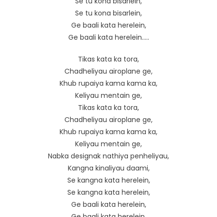
Se tu kona bisarlein,
Se tu kona bisarlein,
Ge baali kata herelein,
Ge baali kata herelein…..
Tikas kata ka tora,
Chadheliyau airoplane ge,
Khub rupaiya kama kama ka,
Keliyau mentain ge,
Tikas kata ka tora,
Chadheliyau airoplane ge,
Khub rupaiya kama kama ka,
Keliyau mentain ge,
Nabka designak nathiya penheliyau,
Kangna kinaliyau daami,
Se kangna kata herelein,
Se kangna kata herelein,
Ge baali kata herelein,
Ge baali kata herelein.