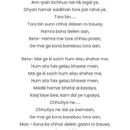
Ann-pain kichhuo nai nik lagai ye,
Dhyan hamar saidkhan tore par rahai ye,
Tora bin……
Tora bin sunn chhai dalaan ro bauaa,
Hamra bana delein aan,
Beta- Hamra me tore chhau praan,
Ge mai ge kona banebau tora aan,
Beta- Mai ge ki soich hum elau shahar me,
Hum ata fais gelau bhawar mein,
Mai ge ki soich hum elau shahar me,
Hum ata fais gelau bhawar mein,
Maalik hamar bhetal ai kasaiya,
Kaaj laiye besi, kam dai ye rupaiya,
Chhutiyo ne……
Chhutiyo ne dai ye beimaan,
Ge mai ge kona banebau tora aan,
Maa – Kona ka chhoir delein gaam ro bauaa,