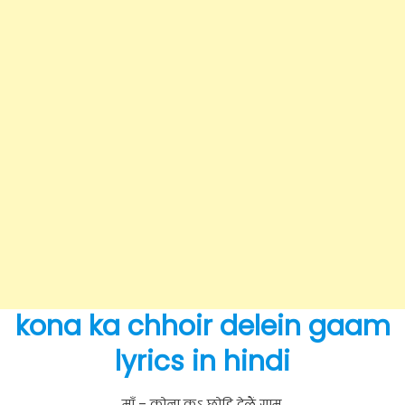
kona ka chhoir delein gaam
lyrics in hindi
माँ – कोना कऽ छोड़ि देलैं गाम,