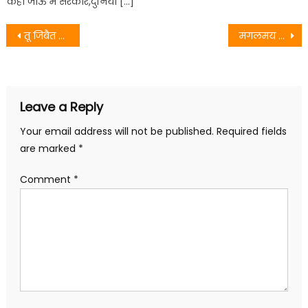
कहाँ जाऊं मैं सरकार,दुनियां […]
Post
तू जिबैत रहिहैं – Vikash Jha VJ
मंगलमय दिन आजु हे, पाहुन छथि आयल
navigation
Leave a Reply
Your email address will not be published.
Required fields
are marked
*
Comment
*