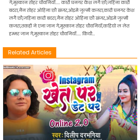
गे,मुस्कान तोहर चौवनियाँ….. कारी घनगर केश लगै छौ,जहिना कारी
बदरा,नैन तोहर ओहिना छौ खंजर,ओइमे जुल्मी कजरा,कारी घनगर केश
लगै छौ,जहिना कारी बदरा,नैन तोहर ओहिना छौ खंजर,ओइमे जुल्मी
कजरा,तकही ने एना जान गे,मुस्कान तोहर चौवनियाँ,कहियो ल लेत
हम्मर जान गे,मुस्कान तोहर चौवनियाँ….. कियौ…
Related Articles