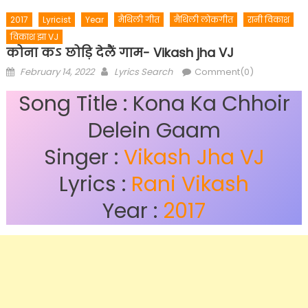
2017
Lyricist
Year
मैथिली गीत
मैथिली लोकगीत
रानी विकाश
विकाश झा VJ
कोना कऽ छोड़ि देलैं गाम- Vikash jha VJ
Posted
Author
February 14, 2022
Lyrics Search
Comment(0)
on
Song Title : Kona Ka Chhoir
Delein Gaam
Singer :
Vikash Jha VJ
Lyrics :
Rani Vikash
Year :
2017