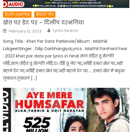
दिलीप दरभंगिया
मैथिली गीत
खेत पर डेट पर – दिलीप दरभंगिया
Author
Posted
Lyrics Search
February 12, 2023
on
Song Title : Khet Par Date ParMovie/Album : Maithili
LokgeetSinger : Dilip DarbhangiyaLyrics : Maithil ParshantYear
: 2023 khet par date par lyrics in hindi साग तोड़ैत तू सेल्फी
लीहैं,साग तोड़ैत तू सेल्फी लीहैं,दऽ दीहैं तू नेट पर,अबिहैं हमरा खेत पर,अही
बहाने डेट पर,अबिहैं हमरा खेत पर,अही बहाने डेट पर….. हमरा खेत में बथुआ
लुबधल,लुबधल […]