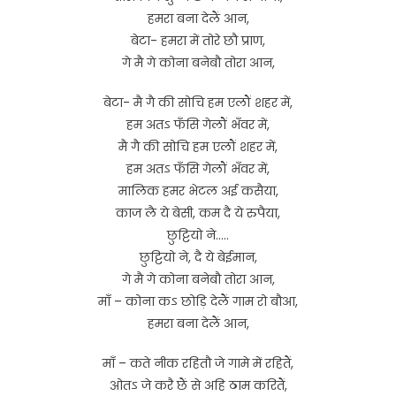
हमरा बना देलैं आन,
बेटा- हमरा में तोरे छौ प्राण,
गे मै गे कोना बनेबौ तोरा आन,
बेटा- मै गै की सोचि हम एलौं शहर में,
हम अतऽ फँसि गेलौं भँवर में,
मै गै की सोचि हम एलौं शहर में,
हम अतऽ फँसि गेलौं भँवर में,
मालिक हमर भेटल अई कसैया,
काज लै ये बेसी, कम दै ये रुपैया,
छुट्टियो ने…..
छुट्टियो ने, दै ये बेईमान,
गे मै गे कोना बनेबौ तोरा आन,
माँ – कोना कऽ छोड़ि देलैं गाम रो बौआ,
हमरा बना देलैं आन,
माँ – कते नीक रहितौ जे गामे में रहितैं,
ओतऽ जे करै छैं से अहि ठाम करितैं,