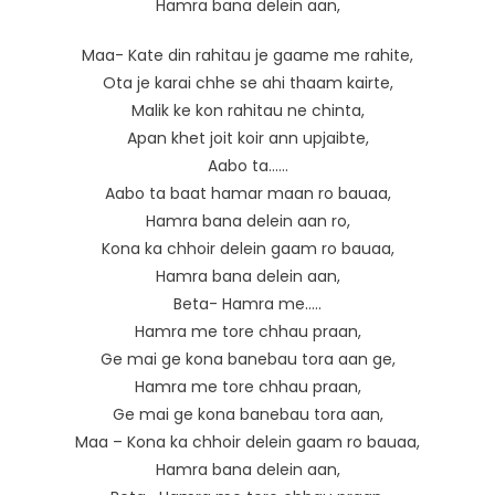
Hamra bana delein aan,
Maa- Kate din rahitau je gaame me rahite,
Ota je karai chhe se ahi thaam kairte,
Malik ke kon rahitau ne chinta,
Apan khet joit koir ann upjaibte,
Aabo ta……
Aabo ta baat hamar maan ro bauaa,
Hamra bana delein aan ro,
Kona ka chhoir delein gaam ro bauaa,
Hamra bana delein aan,
Beta- Hamra me…..
Hamra me tore chhau praan,
Ge mai ge kona banebau tora aan ge,
Hamra me tore chhau praan,
Ge mai ge kona banebau tora aan,
Maa – Kona ka chhoir delein gaam ro bauaa,
Hamra bana delein aan,