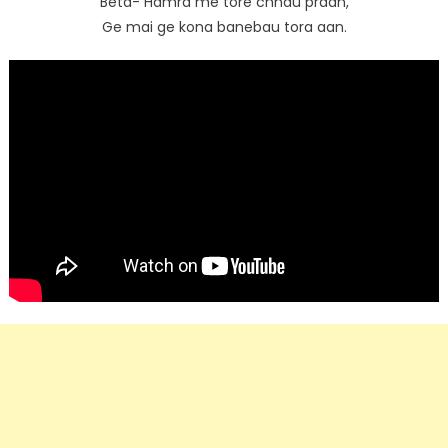
Beta- Hamra me tore chhau praan,
Ge mai ge kona banebau tora aan.