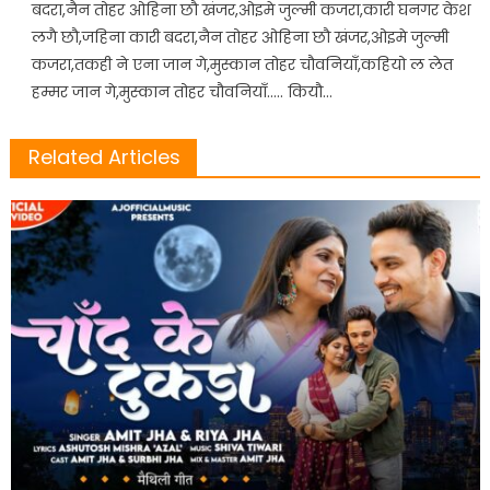
बदरा,नैन तोहर ओहिना छौ खंजर,ओइमे जुल्मी कजरा,कारी घनगर केश
लगै छौ,जहिना कारी बदरा,नैन तोहर ओहिना छौ खंजर,ओइमे जुल्मी
कजरा,तकही ने एना जान गे,मुस्कान तोहर चौवनियाँ,कहियो ल लेत
हम्मर जान गे,मुस्कान तोहर चौवनियाँ….. कियौ…
Related Articles