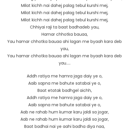
Milat kichh nai dahej palag tebul kurshi mej,
Milat kichh nai dahej palag tebul kurshi mej,
Milat kichh nai dahej palag tebul kurshi mej,
Chhiyai raji ta baat badhadeb yau,
Hamar chhotka bauaa,
Yau hamar chhotka bauaa ahi lagan me byaah kara deb
yau,
Yau hamar chhotka bauaa ahi lagan me byaah kara deb
yau…..
Addh ratiya me hamra jaga daiy ye o,
Aaib sapna me bahute satabai ye o,
Baat etatak badhgel aichh,
Addh ratiya me hamra jaga daiy ye o,
Aaib sapna me bahute satabai ye o,
Aab ne rahab hum kumar karu jaldi sa jogar,
Aab ne rahab hum kumar karu jaldi sa jogar,
Baat badhai nai ye aahi badha diya naa,