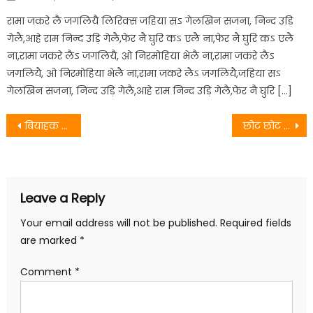
on
रामा जकरे लै जगलियै लिरिक्स जहिया सऽ गेलखिन सजना, निन्द उड़ि
गेलै,आहे राम निन्द उड़ि गेलै,फेर नै घुरि कऽ एलै ना,फेर नै घुरि कऽ एलै
ना,रामा जकरे लैऽ जगलियै, ओ निरमोहिया भेलै ना,रामा जकरे लैऽ
जगलियै, ओ निरमोहिया भेलै ना,रामा जकरे लैऽ जगलियै,जहिया सऽ
गेलखिन सजना, निन्द उड़ि गेलै,आहे राम निन्द उड़ि गेलै,फेर नै घुरि […]
Post
बियाहक बोखार – अमित झा
छोट छोट रोरी गरैये – पूनम मिश्रा
navigation
Leave a Reply
Your email address will not be published.
Required fields
are marked
*
Comment
*