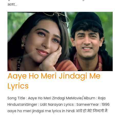
भला…
Aaye Ho Meri Jindagi Me
Lyrics
Song Title : Aaye Ho Meri Zindagi MeMovie/Album : Raja
HindustaniSinger : Udit Narayan Lyrics : SameerYear : 1996
aaye ho meri jindgai me lyrics in hindi आये हो मेरे जिन्दगी मैं