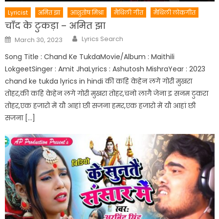
Lyricist
अमित झा
आशुतोष मिश्रा
मैथिली गीत
मैथिली लोकगीत
चाँद के टुकड़ा – अमित झा
Author
Posted
Lyrics Search
March 30, 2023
on
Song Title : Chand Ke TukdaMovie/Album : Maithili
LokgeetSinger : Amit JhaLyrics : Ashutosh MishraYear : 2023
chand ke tukda lyrics in hindi की कहि केहेन लगे गोरी मुखरा
तोहर,की कहि केहेन लगे गोरी मुखरा तोहर,चनो लागै जेना इ सनम टुकरा
तोहर,एक हजारो में यौ आहां छी सजना हमर,एक हजारो में यौ आहां छी
सजना […]