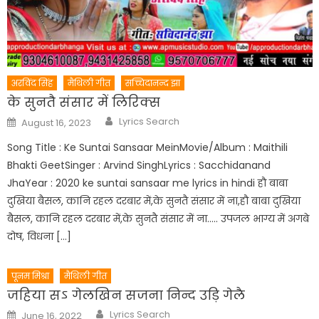
अरविंद सिंह
मैथिली गीत
सच्चिदानन्द झा
के सुनतै संसार में लिरिक्स
Author
Posted
Lyrics Search
August 16, 2023
on
Song Title : Ke Suntai Sansaar MeinMovie/Album : Maithili
Bhakti GeetSinger : Arvind SinghLyrics : Sacchidanand
JhaYear : 2020 ke suntai sansaar me lyrics in hindi हौ बाबा
दुखिया बैसल, कानि रहल दरबार में,के सुनतै संसार में ना,हौ बाबा दुखिया
बैसल, कानि रहल दरबार में,के सुनतै संसार में ना….. उपजल भाग्य में अगबे
दोष, विधना […]
पूनम मिश्रा
मैथिली गीत
जहिया सऽ गेलखिन सजना निन्द उड़ि गेलै
Author
Posted
Lyrics Search
June 16, 2022