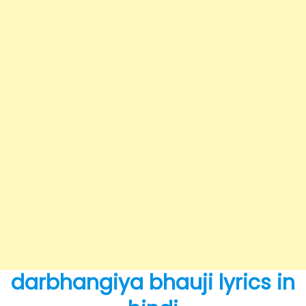
darbhangiya bhauji lyrics in