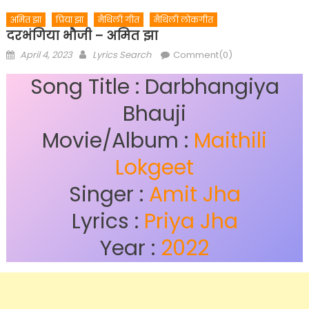
अमित झा
प्रिया झा
मैथिली गीत
मैथिली लोकगीत
दरभंगिया भौजी – अमित झा
Posted
Author
April 4, 2023
Lyrics Search
Comment(0)
on
Song Title : Darbhangiya
Bhauji
Movie/Album :
Maithili
Lokgeet
Singer :
Amit Jha
Lyrics :
Priya Jha
Year :
2022