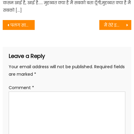
कसम खाई है, खाई है….. मुहब्बत क्या है मैं सबको बता दूँगी,मुहब्बत क्या है मैं
सबको […]
Post
पलंग सागवान के – खेसारी लाल
मैं तेरे इश्क में मर ना जाऊं कहीं
navigation
Leave a Reply
Your email address will not be published.
Required fields
are marked
*
Comment
*