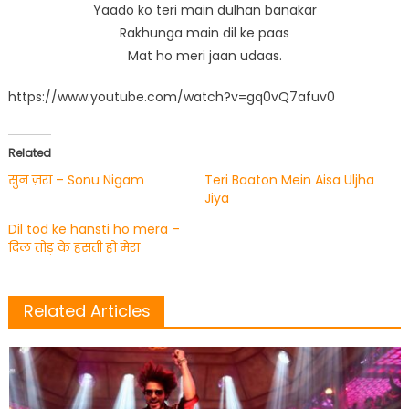
Yaado ko teri main dulhan banakar
Rakhunga main dil ke paas
Mat ho meri jaan udaas.
https://www.youtube.com/watch?v=gq0vQ7afuv0
Related
सुन ज़रा – Sonu Nigam
Teri Baaton Mein Aisa Uljha
Jiya
Dil tod ke hansti ho mera –
दिल तोड़ के हंसती हो मेरा
Related Articles