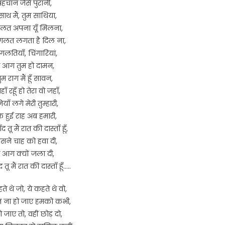
पहचान जैसे पुरानी,
ँ साथ मैं, तुम साथिया,
लत अपना यूँ मिलना,
 गलत लगता है दिल ना,
 गलतियाँ, चिंगारियां,
ैं आग तुम हो दामन,
ुम राग मैं हूँ सावन,
जहाँ रहूँ हो तेरा वो जहाँ,
ियाँ लगे मेरी तुम्हारी,
 हुई राह अब हमारी,
 तू मैं रात की दास्ताँ हूँ,
सने चाह को हवा दी,
े आग क्यों जला दी,
तू मैं रात की दास्ताँ हूँ…..
ते थे जो, ये कहते थे वो,
त ना हो जाए हमको कभी,
ो जाए तो, वहीं छोड़ दो,