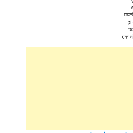
ह
बदली
दुन
एक
एक चाँद