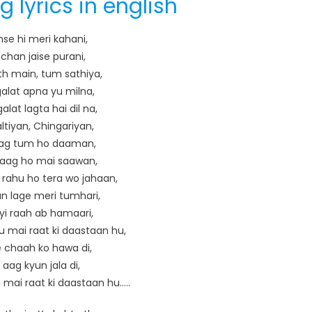
 lyrics in english
se hi meri kahani,
chan jaise purani,
th main, tum sathiya,
alat apna yu milna,
alat lagta hai dil na,
ltiyan, Chingariyan,
ag tum ho daaman,
aag ho mai saawan,
 rahu ho tera wo jahaan,
n lage meri tumhari,
yi raah ab hamaari,
u mai raat ki daastaan hu,
e chaah ko hawa di,
 aag kyun jala di,
 mai raat ki daastaan hu…..