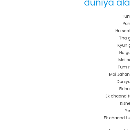
duniya alag
Tum
Pah
Hu saa
Tha g
Kyun g
Ho ga
Mai a
Tum r
Mai Jahan
Duniya
Ek hu
Ek chaand t
Kisn
Ye
Ek chaand tu