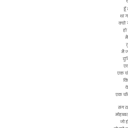
हू
था ग
क्यों
हो
म
त
मैं 
दुन
एक
एक चाँद
कि
य
एक चाँद 
संग रह
मोहब्ब
जो ह