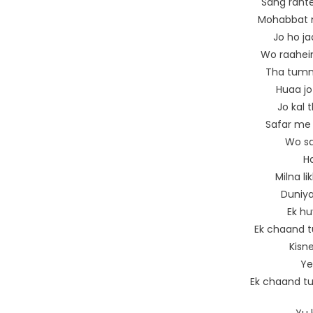
Sang rahte
Mohabbat n
Jo ho ja
Wo raahein
Tha tumne
Huaa jo
Jo kal 
Safar me 
Wo sa
Ha
Milna l
Duniya
Ek hu
Ek chaand t
Kisn
Ye
Ek chaand tu
Yu 