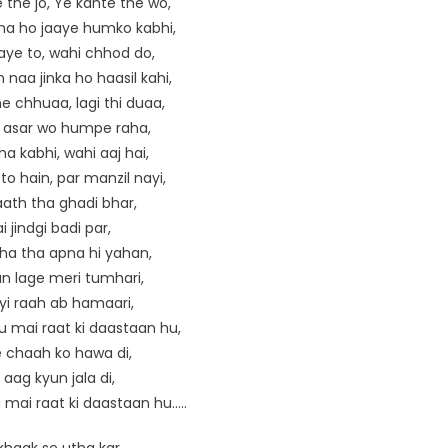
 the jo, Ye kahte the wo,
a ho jaaye humko kabhi,
aye to, wahi chhod do,
 naa jinka ho haasil kahi,
 chhuaa, lagi thi duaa,
 asar wo humpe raha,
tha kabhi, wahi aaj hai,
to hain, par manzil nayi,
ath tha ghadi bhar,
i jindgi badi par,
ikha tha apna hi yahan,
n lage meri tumhari,
yi raah ab hamaari,
u mai raat ki daastaan hu,
e chaah ko hawa di,
 aag kyun jala di,
 mai raat ki daastaan hu…..
khaak se utha kar,