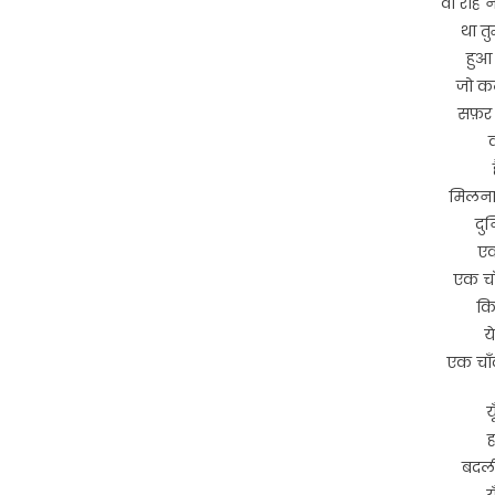
वो राहें
था त
हुआ 
जो कल
सफ़र म
मिलना 
दुन
एक
एक चाँद
कि
य
एक चाँद 
य
ह
बदली
य