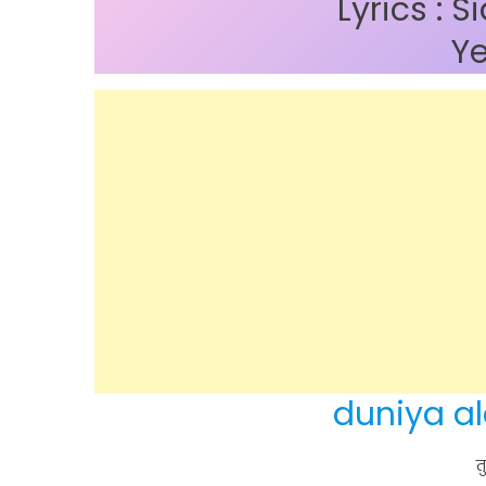
Lyrics : 
Ye
duniya ala
त