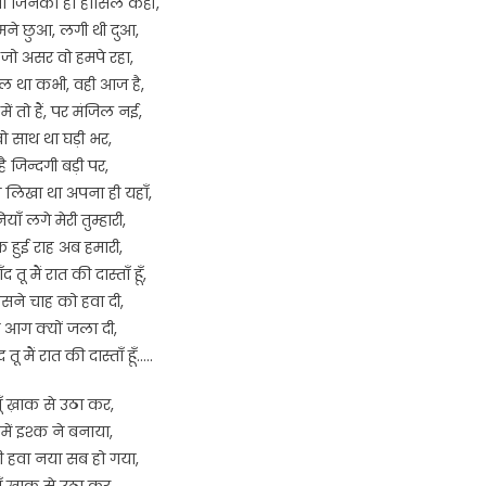
 ना जिनका हो हासिल कहीं,
ुमने छुआ, लगी थी दुआ,
जो असर वो हमपे रहा,
 था कभी, वही आज है,
ें तो हैं, पर मंजिल नई,
वो साथ था घड़ी भर,
है जिन्दगी बड़ी पर,
लिखा था अपना ही यहाँ,
ियाँ लगे मेरी तुम्हारी,
 हुई राह अब हमारी,
 तू मैं रात की दास्ताँ हूँ,
सने चाह को हवा दी,
े आग क्यों जला दी,
तू मैं रात की दास्ताँ हूँ…..
ूँ ख़ाक से उठा कर,
में इश्क ने बनाया,
 हवा नया सब हो गया,
ूँ ख़ाक से उठा कर,