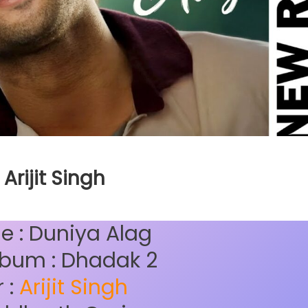
Arijit Singh
le : Duniya Alag
bum : Dhadak 2
 :
Arijit Singh