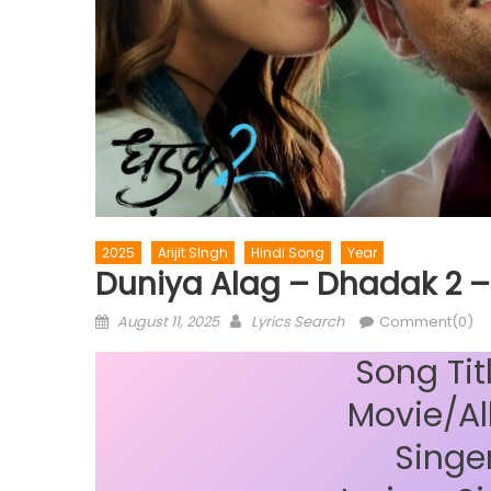
2025
Arijit SIngh
Hindi Song
Year
Duniya Alag – Dhadak 2 – 
Posted
Author
August 11, 2025
Lyrics Search
Comment(0)
on
Song Tit
Movie/Al
Singer