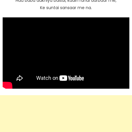
Hau baba dukhiya baisal, kaain rahal darbaar me,
Ke suntai sansaar me na.