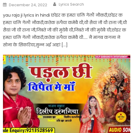
Author
Posted
Lyrics Search
December 24, 2022
on
yau raja ji lyrics in hindi छोइर क हमरा चलि गेलौं नौकरी,छोइर क
हमरा चलि गेलौं नौकरी,कतेक रुपैया कमेबै यौ,यौ सैयां जी यौ राजा जी,यौ
सैयां जी यौ राजा जी,जिबते जी की मुयेबै यौ,जिबते जी की मुयेबै यौ,छोइर क
हमरा चलि गेलौं नौकरी,कतेक रुपैया कमेबै यौ….. नै मांगब कंगना ने
सोना के सिकरिया,सुन्न अई आहां […]