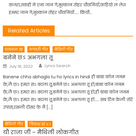
कजरा,तकही ने एना जान गे,मुस्कान तोहर चौवनियाँ,कहियो ल लेत
हम्मर जान गे,मुस्कान तोहर चौवनियाँ….. कियौ…
Related Articles
घनानन्द झा
भगवती गीत
मैथिली गीत
बनेने छऽ अभगला तू
Author
Posted
Lyrics Search
July 18, 2022
on
Banene chha abhagla tu ho lyrics in hindi हौ बाबा कोन जनम
के,लै छऽ हमरा सऽ बदला तू,बनेने छऽ अभगला तू हो,बाबा कोन जनम
के,लै छऽ हमरा सऽ बदला तू,बनेने छऽ अभगला तू हो,हौ बाबा कोन जनम
के,लै छऽ हमरा सऽ बदला तू,बनेने छऽ अभगला तू हो….. सब दिन केलौं तोरे
उपास,रखलौं दोसर के नै […]
मैथिली गीत
विकाश झा VJ
यौ राजा जी – मैथिली लोकगीत